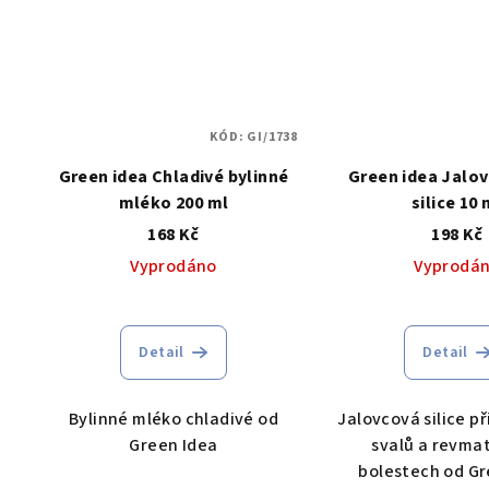
KÓD:
GI/1738
Green idea Chladivé bylinné
Green idea Jalov
mléko 200 ml
silice 10 
168 Kč
198 Kč
Vyprodáno
Vyprodá
Detail
Detail
Bylinné mléko chladivé od
Jalovcová silice p
Green Idea
svalů a revma
bolestech od Gr