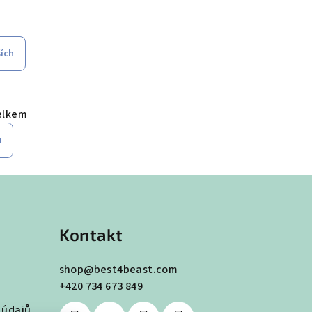
ších
elkem
u
Kontakt
shop
@
best4beast.com
+420 734 673 849
 údajů