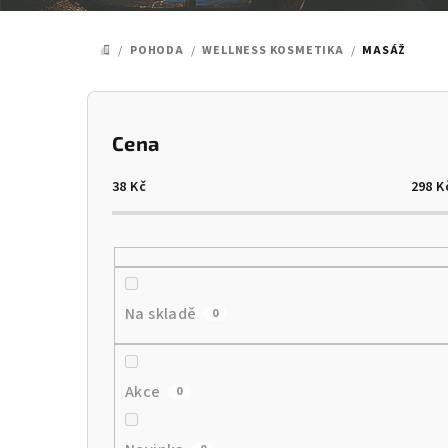
/
POHODA
/
WELLNESS KOSMETIKA
/
MASÁŽ
DOMŮ
P
o
Cena
s
38
Kč
298
K
t
r
a
Na skladě
0
n
n
Akce
0
í