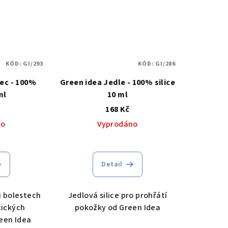
KÓD:
GI/293
KÓD:
GI/286
ec - 100%
Green idea Jedle - 100% silice
ml
10 ml
168 Kč
no
Vyprodáno
Detail
ři bolestech
Jedlová silice pro prohřátí
tických
pokožky od Green Idea
een Idea