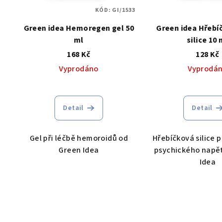
r
KÓD:
GI/1533
p
o
Green idea Hemoregen gel 50
Green idea Hřebí
r
d
ml
silice 10 
o
168 Kč
128 Kč
u
Vyprodáno
Vyprodá
d
k
u
t
k
Detail
Detail
ů
t
Gel při léčbě hemoroidů od
Hřebíčková silice 
ů
Green Idea
psychického napět
Idea