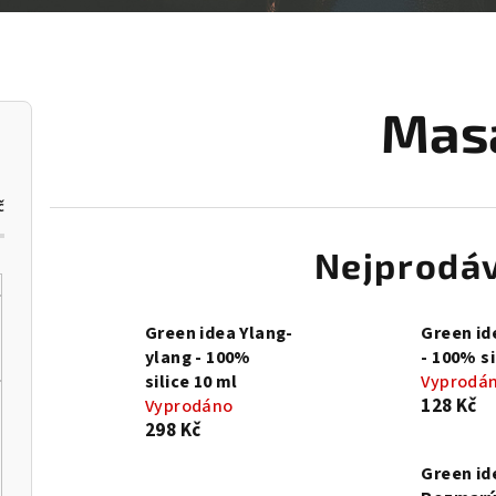
Mas
č
Nejprodáv
Green idea Ylang-
Green id
ylang - 100%
- 100% si
silice 10 ml
Vyprodá
128 Kč
Vyprodáno
298 Kč
Green id