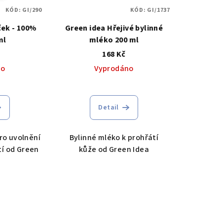
KÓD:
GI/290
KÓD:
GI/1737
ček - 100%
Green idea Hřejivé bylinné
ml
mléko 200 ml
168 Kč
no
Vyprodáno
Detail
pro uvolnění
Bylinné mléko k prohřátí
í od Green
kůže od Green Idea