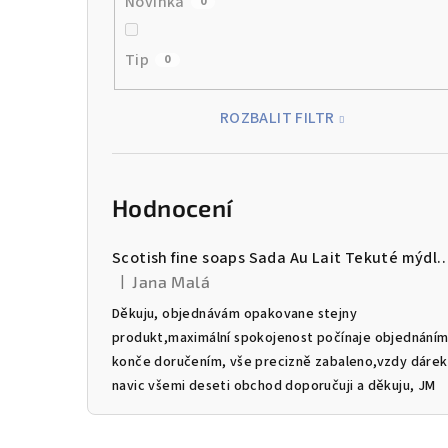
p
Novinka
0
a
Tip
0
n
e
ROZBALIT FILTR
l
Hodnocení
Scotish fine soaps Sada Au Lait Tekuté mýdlo & Mlék
|
Jana Malá
Hodnocení produktu je 5 z 5 hvězdiček.
Děkuju, objednávám opakovane stejny
produkt,maximální spokojenost počínaje objednání
konče doručením, vše precizně zabaleno,vzdy dárek
navic všemi deseti obchod doporučuji a děkuju, JM