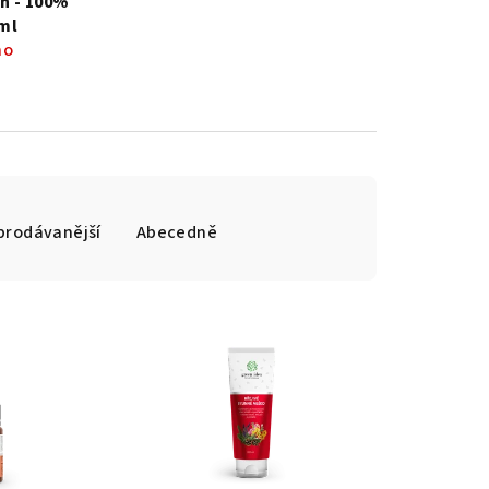
n - 100%
 ml
no
prodávanější
Abecedně