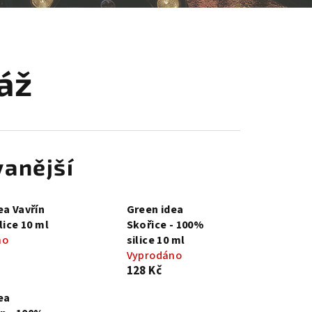
košík
áž
anější
ea Vavřín
Green idea
lice 10 ml
Skořice - 100%
no
silice 10 ml
Vyprodáno
128 Kč
ea