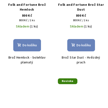
Folk and Fortune Brož
Folk and Fortune Brož Star
Hemlock
Dust
800 Kč
800 Kč
Měrná
Měrná
800 Kč / 1 ks
800 Kč / 1 ks
cena:
cena:
Skladem
(1 ks)
Skladem
(1 ks)
Do košíku
Do košíku
Brož Hemlock - bolehlav
Brož Star Dust - Hvězdný
plamatý
prach
Novinka