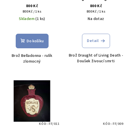
d
800 Kč
800 Kč
u
Měrná
Měrná
800 Kč / 1 ks
800 Kč / 1 ks
cena:
cena:
k
Skladem
(1 ks)
Na dotaz
t
ů
Detail
Do košíku
Brož Draught of Living Death -
Brož Belladonna - rulík
Doušek živoucí smrti
zlomocný
KÓD:
FF/011
KÓD:
FF/009