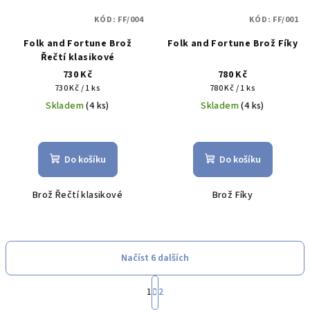
KÓD:
FF/004
KÓD:
FF/001
Folk and Fortune Brož
Folk and Fortune Brož Fíky
Řečtí klasikové
730 Kč
780 Kč
Měrná
Měrná
730 Kč / 1 ks
780 Kč / 1 ks
cena:
cena:
Skladem
(4 ks)
Skladem
(4 ks)
Do košíku
Do košíku
Brož Řečtí klasikové
Brož Fíky
Načíst 6 dalších
S
1
2
t
O
r