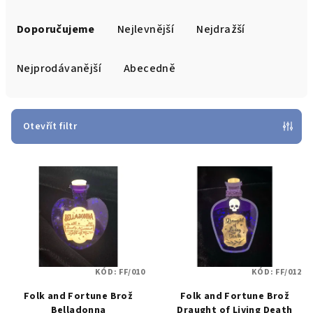
Ř
a
Doporučujeme
Nejlevnější
Nejdražší
z
e
Nejprodávanější
Abecedně
n
í
p
Otevřít filtr
r
V
o
ý
d
p
u
i
k
s
t
p
ů
KÓD:
FF/010
KÓD:
FF/012
r
Folk and Fortune Brož
Folk and Fortune Brož
o
Belladonna
Draught of Living Death