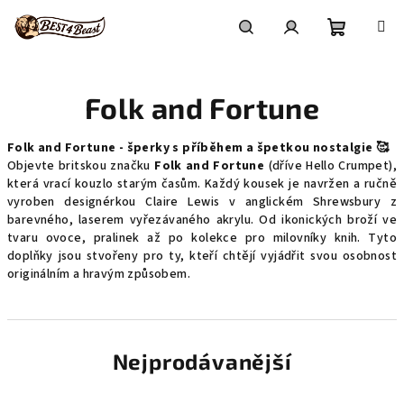
Přejít
na
obsah
Nákupní
Hledat
Přihlášení
Folk and Fortune
košík
Folk and Fortune - šperky s příběhem a špetkou nostalgie 🥰
Objevte britskou značku
Folk and Fortune
(dříve Hello Crumpet),
která vrací kouzlo starým časům
. Každý kousek je navržen a ručně
vyroben designérkou Claire Lewis v anglickém Shrewsbury z
barevného, laserem vyřezávaného akrylu
. Od ikonických broží ve
tvaru ovoce, pralinek až po kolekce pro milovníky knih. Tyto
doplňky jsou stvořeny pro ty, kteří chtějí vyjádřit svou osobnost
originálním a hravým způsobem.
Nejprodávanější