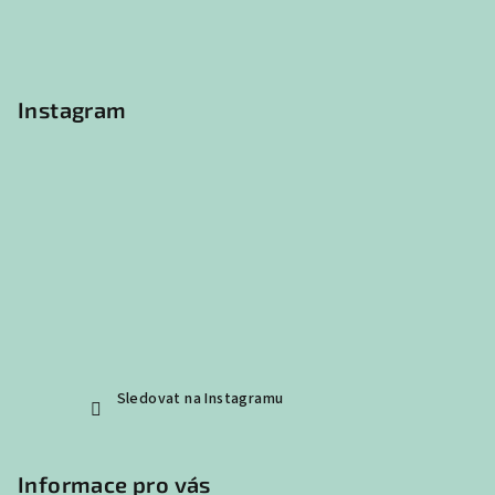
a
r
t
v
í
k
y
Instagram
v
ý
p
i
s
u
Sledovat na Instagramu
Informace pro vás