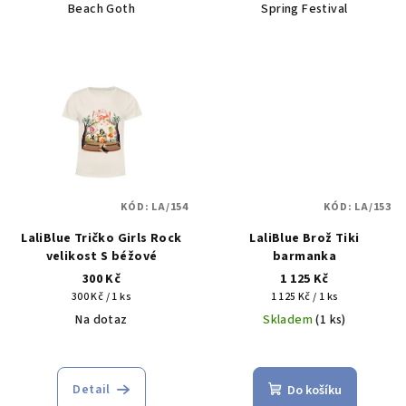
Beach Goth
Spring Festival
KÓD:
LA/154
KÓD:
LA/153
LaliBlue Tričko Girls Rock
LaliBlue Brož Tiki
velikost S béžové
barmanka
300 Kč
1 125 Kč
Měrná
Měrná
300 Kč / 1 ks
1 125 Kč / 1 ks
cena:
cena:
Na dotaz
Skladem
(1 ks)
Detail
Do košíku