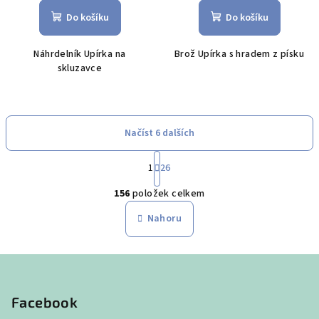
Do košíku
Do košíku
Náhrdelník Upírka na
Brož Upírka s hradem z písku
skluzavce
Načíst 6 dalších
S
1
26
t
O
r
156
položek celkem
á
v
n
l
Nahoru
k
á
o
d
v
Z
a
á
n
á
c
í
í
p
Facebook
p