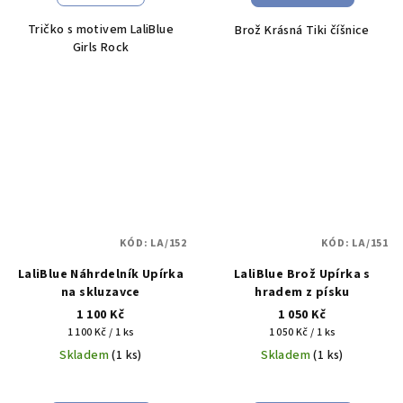
Tričko s motivem LaliBlue
Brož Krásná Tiki číšnice
Girls Rock
KÓD:
LA/152
KÓD:
LA/151
LaliBlue Náhrdelník Upírka
LaliBlue Brož Upírka s
na skluzavce
hradem z písku
1 100 Kč
1 050 Kč
Měrná
Měrná
1 100 Kč / 1 ks
1 050 Kč / 1 ks
cena:
cena:
Skladem
(1 ks)
Skladem
(1 ks)