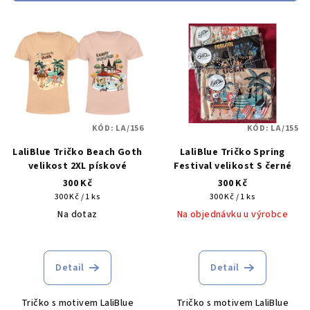
r
V
o
ý
d
p
u
i
k
s
t
p
ů
KÓD:
LA/156
KÓD:
LA/155
r
LaliBlue Tričko Beach Goth
LaliBlue Tričko Spring
o
velikost 2XL pískové
Festival velikost S černé
d
300 Kč
300 Kč
u
Měrná
Měrná
300 Kč / 1 ks
300 Kč / 1 ks
cena:
cena:
k
Na dotaz
Na objednávku u výrobce
t
ů
Detail
Detail
Tričko s motivem LaliBlue
Tričko s motivem LaliBlue