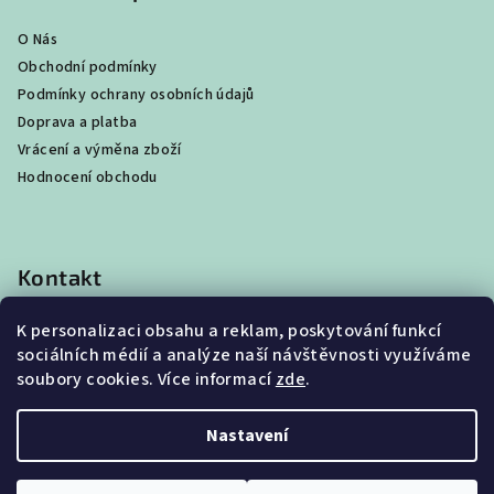
O Nás
Obchodní podmínky
Podmínky ochrany osobních údajů
Doprava a platba
Vrácení a výměna zboží
Hodnocení obchodu
Kontakt
shop
@
best4beast.com
K personalizaci obsahu a reklam, poskytování funkcí
+420 734 673 849
sociálních médií a analýze naší návštěvnosti využíváme
soubory cookies. Více informací
zde
.
Nastavení
Copyright 2026
Best4Beast
. Všechna práva vyhrazena.
Upravit nastavení cookies