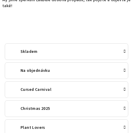
My jsme šperkům LaliBlue doslova propadli, tak pojďte a objevte je
také!
Skladem
Na objednávku
Cursed Carnival
Christmas 2025
Plant Lovers