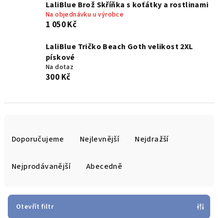
LaliBlue Brož Skříňka s koťátky a rostlinami
Na objednávku u výrobce
1 050 Kč
LaliBlue Tričko Beach Goth velikost 2XL
pískové
Na dotaz
300 Kč
Ř
a
Doporučujeme
Nejlevnější
Nejdražší
z
e
Nejprodávanější
Abecedně
n
í
p
Otevřít filtr