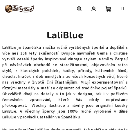
Přejít
na
obsah
Nákupní
Hledat
Přihlášení
LaliBlue
košík
LaliBlue je španělská značka ručně vyráběných šperků a doplňků s
více než 15ti lety zkušeností. Dvojice návrhářek Gema a Cristine
vytváří veselé šperky inspirované vintage stylem. Náměty čerpají
při návštěvách obchodů se starožitnostmi, objevováním retro
stylů, z klasických pohádek, hudby, přírody, kultovních filmů,
divadla, hraček z dob minulých a ze všech kouzelných věcí, které
nás všechny v životě činí šťastnějšími.
Milují experimentování s
různými materiály a snaží se odpoutat od tradičního pojetí šperků.
Obzvláště dbají na detaily a to jak v designu, tak i v pečlivém
řemeslném zpracování, které Vás nikdy nepřestane
překvapovat.
Všechny ilustrace a návrhy jsou originální kousky
LaliBlue. A všechny šperky jsou 100% ručně vyrobené v dílně
LaliBlue v provincii Castellón ve Španělsku.