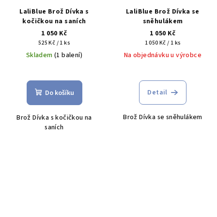
LaliBlue Brož Dívka s
LaliBlue Brož Dívka se
kočičkou na saních
sněhulákem
1 050 Kč
1 050 Kč
Měrná
Měrná
525 Kč / 1 ks
1 050 Kč / 1 ks
cena:
cena:
Skladem
(1 balení)
Na objednávku u výrobce
Detail
Do košíku
Brož Dívka se sněhulákem
Brož Dívka s kočičkou na
saních