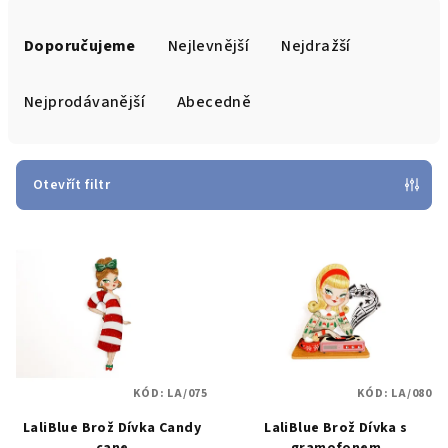
Ř
a
Doporučujeme
Nejlevnější
Nejdražší
z
e
Nejprodávanější
Abecedně
n
í
p
Otevřít filtr
r
V
o
ý
d
p
u
i
k
s
t
p
ů
KÓD:
LA/075
KÓD:
LA/080
r
LaliBlue Brož Dívka Candy
LaliBlue Brož Dívka s
o