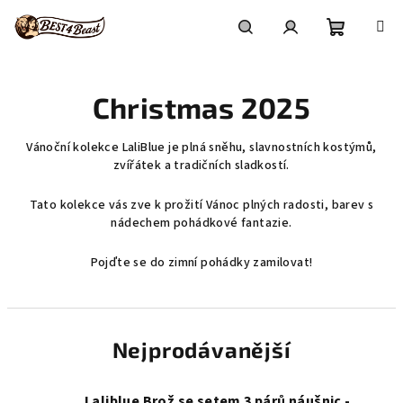
Přejít
na
obsah
Nákupní
Hledat
Přihlášení
Christmas 2025
košík
Vánoční kolekce LaliBlue je plná sněhu, slavnostních kostýmů,
zvířátek a tradičních sladkostí.
Tato kolekce vás zve k prožití Vánoc plných radosti, barev s
nádechem pohádkové fantazie.
Pojďte se do zimní pohádky zamilovat!
Nejprodávanější
Laliblue Brož se setem 3 párů náušnic -