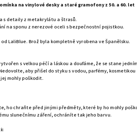
omínka na vinylové desky a staré gramofony z 50. a 60. let
a s detaily z metakrylátu a štrasů.
ání na sponu z nerezové oceli s bezpečnostní pojistkou.
n od LaliBlue. Brož byla kompletně vyrobena ve Španělsku.
ytvořen s velkou péčí a láskou a doufáme, že se stane jední
 Nedovolte, aby přišel do styku s vodou, parfémy, kosmetikou
 jej mohly poškodit.
te, ho chraňte před jinými předměty, které by ho mohly pošk
ému slunečnímu záření, ochráníte tak jeho barvu.
i: