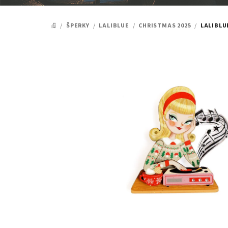
/
ŠPERKY
/
LALIBLUE
/
CHRISTMAS 2025
/
LALIBLU
DOMŮ