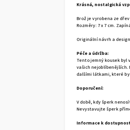
Krásná, nostalgická vzp
Brož je vyrobena ze dřev
Rozměry: 7 x 7 cm. Zapín
Originální návrh a desig
Péče a údržba:
Tento jemný kousek byl v
vašich nejoblíbenějších.
dalšími látkami, které by
Doporučení:
V době, kdy šperk nenosí
Nevystavujte šperk přím
Informace k dostupnost