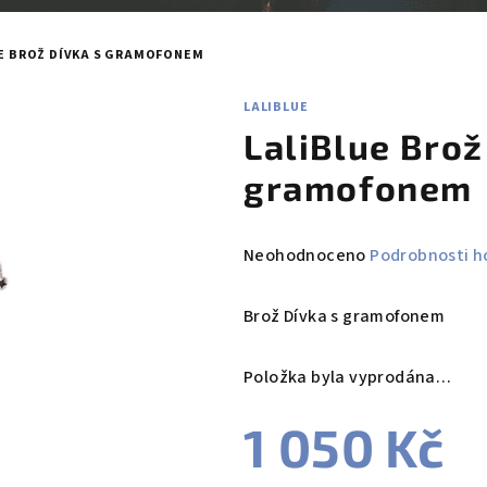
E BROŽ DÍVKA S GRAMOFONEM
LALIBLUE
LaliBlue Brož
gramofonem
Průměrné
Neohodnoceno
Podrobnosti h
hodnocení
produktu
Brož Dívka s gramofonem
je
0,0
Položka byla vyprodána…
z
5
1 050 Kč
hvězdiček.