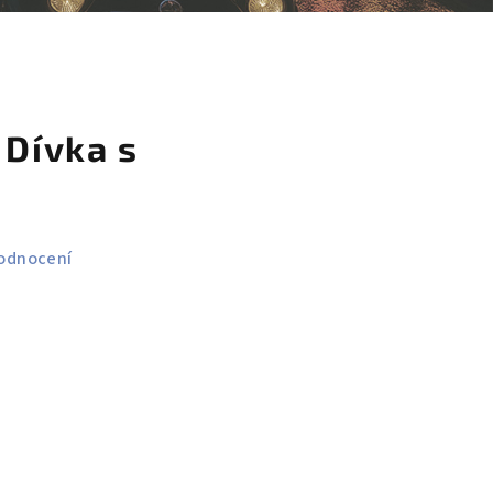
košík
 Dívka s
odnocení