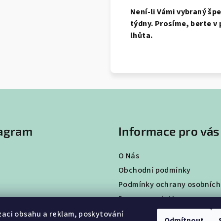
Není-li Vámi vybraný šp
týdny. Prosíme, berte v 
lhůta.
tagram
Informace pro vás
O Nás
Obchodní podmínky
Podmínky ochrany osobních
Doprava a platba
Vrácení a výměna zboží
zaci obsahu a reklam, poskytování
Odmítnout