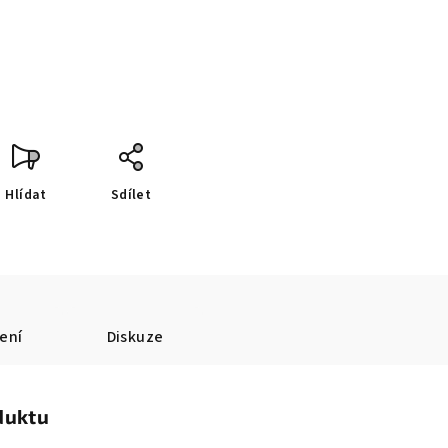
Hlídat
Sdílet
ení
Diskuze
duktu