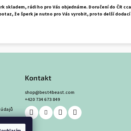
erk skladem, rádi ho pro Vás objednáme. Doručení do ČR cca 
potaz, že šperk je nutno pro Vás vyrobit, proto delší dodací
Kontakt
shop
@
best4beast.com
+420 734 673 849
 údajů
Souhlasím