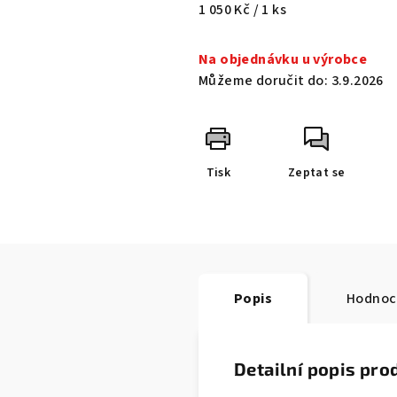
Měrná
1 050 Kč / 1 ks
cena:
Na objednávku u výrobce
Můžeme doručit do:
3.9.2026
Tisk
Zeptat se
Popis
Hodnoc
Detailní popis pro