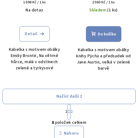
velká
Měrná
Měrná
1 698 Kč / 1 ks
2 060 Kč / 1 ks
cena:
cena:
Na dotaz
Skladem
(1 ks)
Detail
Do košíku
Kabelka s motivem obálky
Kabelka s motivem obálky
Emiliy Brontë, Na větrné
knihy Pýcha a předsudek od
hůrce, malá v odstínech
Jane Austin, velká v zelené
zelené a tyrkysové
barvě
Načíst další 2
S
1
2
t
O
r
8
položek celkem
á
v
n
l
Nahoru
k