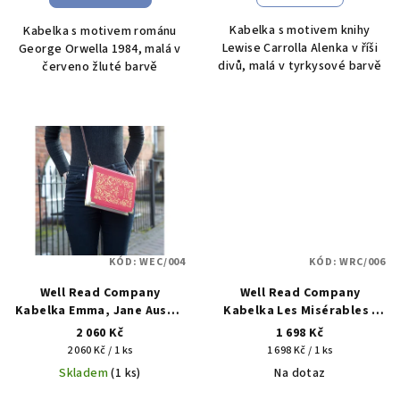
Kabelka s motivem knihy
Kabelka s motivem románu
Lewise Carrolla Alenka v říši
George Orwella 1984, malá v
divů, malá v tyrkysové barvě
červeno žluté barvě
KÓD:
WEC/004
KÓD:
WRC/006
Well Read Company
Well Read Company
Kabelka Emma, Jane Austin
Kabelka Les Misérables -
- velká
Bídníci, Victor Hugo - malá
2 060 Kč
1 698 Kč
Měrná
Měrná
2 060 Kč / 1 ks
1 698 Kč / 1 ks
cena:
cena:
Skladem
(1 ks)
Na dotaz