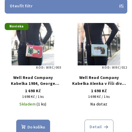
p
Otevřít filtr
r
V
o
Novinka
ý
d
p
u
i
k
s
t
p
ů
KÓD:
WRC/003
KÓD:
WRC/012
r
Well Read Company
Well Read Company
o
Kabelka 1984, George
Kabelka Alenka v říši divů,
d
Orwell - malá
Lewis Carroll - malá
1 698 Kč
1 698 Kč
u
Měrná
Měrná
1 698 Kč / 1 ks
1 698 Kč / 1 ks
cena:
cena:
k
Skladem
(1 ks)
Na dotaz
t
ů
Detail
Do košíku