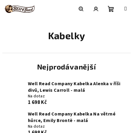
Přejít
na
obsah
Nákupní
Hledat
Přihlášení
Kabelky
košík
Nejprodávanější
Well Read Company Kabelka Alenka v říši
divů, Lewis Carroll - malá
Na dotaz
1 698 Kč
Well Read Company Kabelka Na větrné
hůrce, Emily Brontë - malá
Na dotaz
1 698 Kč