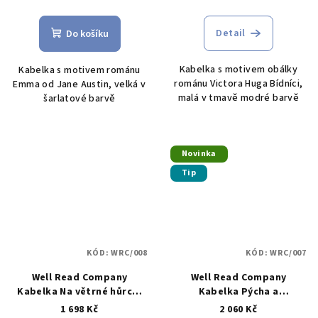
Detail
Do košíku
Kabelka s motivem obálky
Kabelka s motivem románu
románu Victora Huga Bídníci,
Emma od Jane Austin, velká v
malá v tmavě modré barvě
šarlatové barvě
Novinka
Tip
KÓD:
WRC/008
KÓD:
WRC/007
Well Read Company
Well Read Company
Kabelka Na větrné hůrce,
Kabelka Pýcha a
Emily Brontë - malá
předsudek, Jane Austin -
1 698 Kč
2 060 Kč