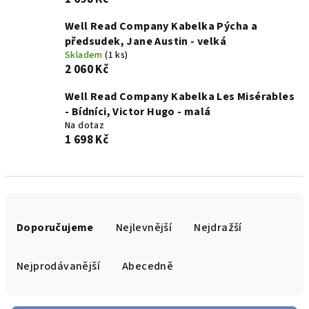
Well Read Company Kabelka Pýcha a
předsudek, Jane Austin - velká
Skladem
(1 ks)
2 060 Kč
Well Read Company Kabelka Les Misérables
- Bídníci, Victor Hugo - malá
Na dotaz
1 698 Kč
Ř
a
Doporučujeme
Nejlevnější
Nejdražší
z
e
Nejprodávanější
Abecedně
n
í