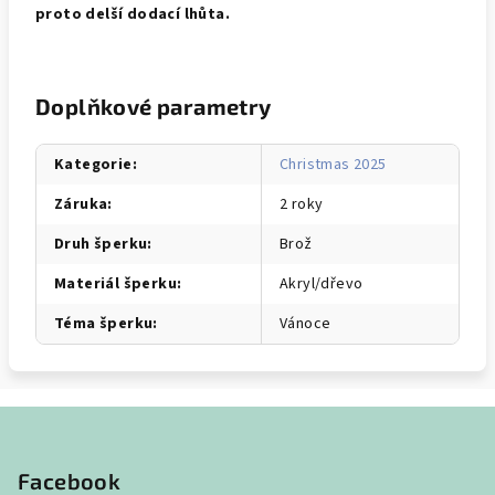
proto delší dodací lhůta.
Doplňkové parametry
Kategorie
:
Christmas 2025
Záruka
:
2 roky
Druh šperku
:
Brož
Materiál šperku
:
Akryl/dřevo
Téma šperku
:
Vánoce
Z
á
p
Facebook