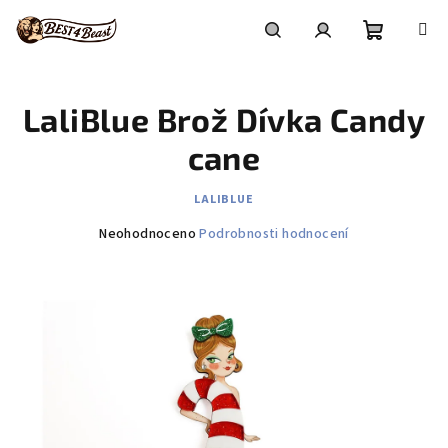
Přejít
na
obsah
Nákupní
Hledat
Přihlášení
LaliBlue Brož Dívka Candy
košík
cane
LALIBLUE
Průměrné
Neohodnoceno
Podrobnosti hodnocení
hodnocení
produktu
je
0,0
z
5
hvězdiček.