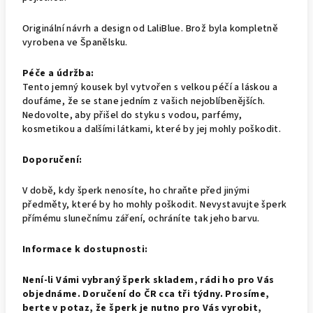
Originální návrh a design od LaliBlue. Brož byla kompletně
vyrobena ve Španělsku.
Péče a údržba:
Tento jemný kousek byl vytvořen s velkou péčí a láskou a
doufáme, že se stane jedním z vašich nejoblíbenějších.
Nedovolte, aby přišel do styku s vodou, parfémy,
kosmetikou a dalšími látkami, které by jej mohly poškodit.
Doporučení:
V době, kdy šperk nenosíte, ho chraňte před jinými
předměty, které by ho mohly poškodit. Nevystavujte šperk
přímému slunečnímu záření, ochráníte tak jeho barvu.
Informace k dostupnosti:
Není-li Vámi vybraný šperk skladem, rádi ho pro Vás
objednáme. Doručení do ČR cca tři týdny. Prosíme,
berte v potaz, že šperk je nutno pro Vás vyrobit,