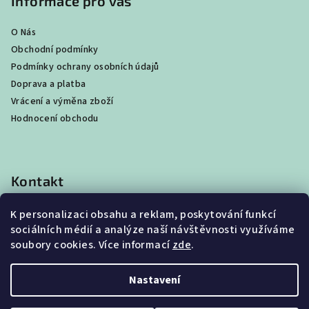
Informace pro vás
O Nás
Obchodní podmínky
Podmínky ochrany osobních údajů
Doprava a platba
Vrácení a výměna zboží
Hodnocení obchodu
Kontakt
shop
@
best4beast.com
K personalizaci obsahu a reklam, poskytování funkcí
+420 734 673 849
sociálních médií a analýze naší návštěvnosti využíváme
soubory cookies. Více informací
zde
.
Nastavení
Copyright 2026
Best4Beast
. Všechna práva vyhrazena.