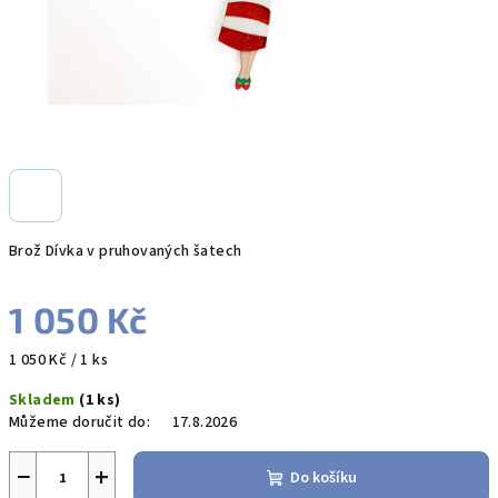
Brož Dívka v pruhovaných šatech
1 050 Kč
Měrná
1 050 Kč / 1 ks
cena:
Skladem
(1 ks)
Můžeme doručit do:
17.8.2026
−
+
Do košíku