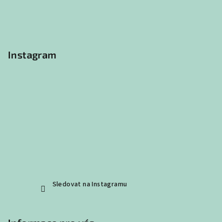
a
t
í
Instagram
Sledovat na Instagramu