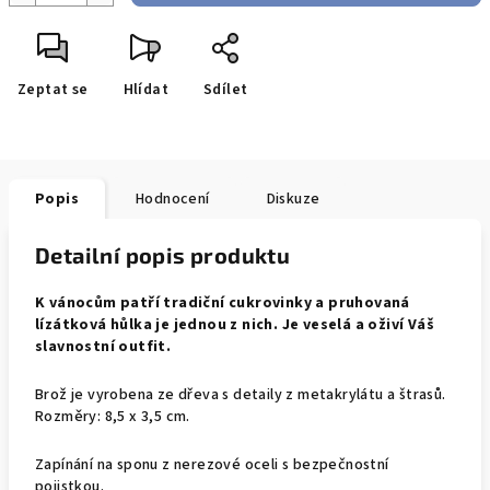
Zeptat se
Hlídat
Sdílet
Popis
Hodnocení
Diskuze
Detailní popis produktu
K vánocům patří tradiční cukrovinky a pruhovaná
lízátková hůlka je jednou z nich. Je veselá a oživí Váš
slavnostní outfit.
Brož je vyrobena ze dřeva s detaily z metakrylátu a štrasů.
Rozměry: 8,5 x 3,5 cm.
Zapínání na sponu z nerezové oceli s bezpečnostní
pojistkou.