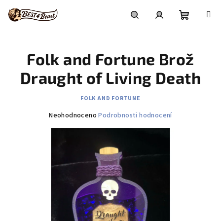
Přejít
na
obsah
Nákupní
Hledat
Přihlášení
Folk and Fortune Brož
košík
Draught of Living Death
FOLK AND FORTUNE
Průměrné
Neohodnoceno
Podrobnosti hodnocení
hodnocení
produktu
je
0,0
z
5
hvězdiček.