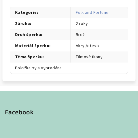
Kategorie
:
Folk and Fortune
Záruka
:
2 roky
Druh šperku
:
Brož
Materiál šperku
:
Akryl/dřevo
Téma šperku
:
Filmové ikony
Položka byla vyprodána…
Z
á
p
Facebook
a
t