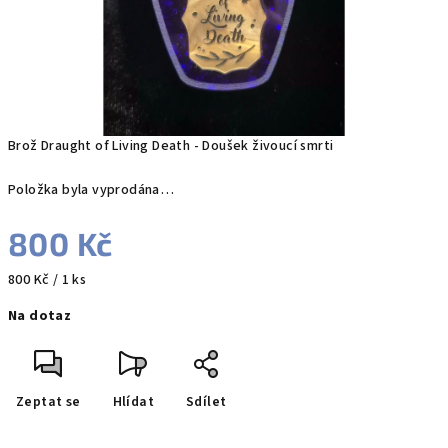
Brož Draught of Living Death - Doušek živoucí smrti
Položka byla vyprodána…
800 Kč
Měrná
800 Kč / 1 ks
cena:
Na dotaz
Zeptat se
Hlídat
Sdílet