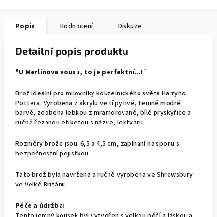
Popis
Hodnocení
Diskuze
Detailní popis produktu
"U Merlinova vousu, to je perfektní...!¨
Brož ideální pro milovníky kouzelnického světa Harryho
Pottera. Vyrobena z akrylu ve třpytivé, temně modré
barvě, zdobena lebkou z mramorované, bílé pryskyřice a
ručně řezanou etiketou s názve, lektvaru.
Rozměry brože jsou 6,5 x 4,5 cm, zapínání na sponu s
bezpečnostní pojistkou.
Tato brož byla navržena a ručně vyrobena ve Shrewsbury
ve Velké Británii.
Péče a údržba:
Tento jemný kousek byl vytvořen s velkou péčí a láskou a