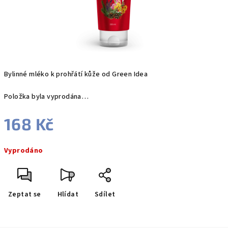
Bylinné mléko k prohřátí kůže od Green Idea
Položka byla vyprodána…
168 Kč
Měrná
Vyprodáno
cena:
Zeptat se
Hlídat
Sdílet