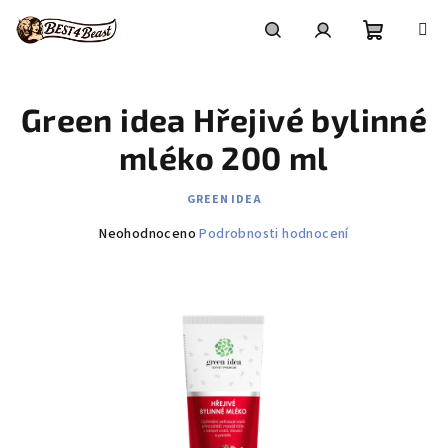
Přejít
na
obsah
Nákupní
Hledat
Přihlášení
Green idea Hřejivé bylinné
košík
mléko 200 ml
GREEN IDEA
Průměrné
Neohodnoceno
Podrobnosti hodnocení
hodnocení
produktu
je
0,0
z
5
hvězdiček.