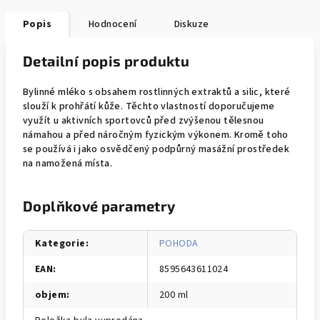
Popis
Hodnocení
Diskuze
Detailní popis produktu
Bylinné mléko s obsahem rostlinných extraktů a silic, které
slouží k prohřátí kůže. Těchto vlastností doporučujeme
využít u aktivních sportovců před zvýšenou tělesnou
námahou a před náročným fyzickým výkonem. Kromě toho
se používá i jako osvědčený podpůrný masážní prostředek
na namožená místa.
Doplňkové parametry
Kategorie
:
POHODA
EAN
:
8595643611024
objem
:
200 ml