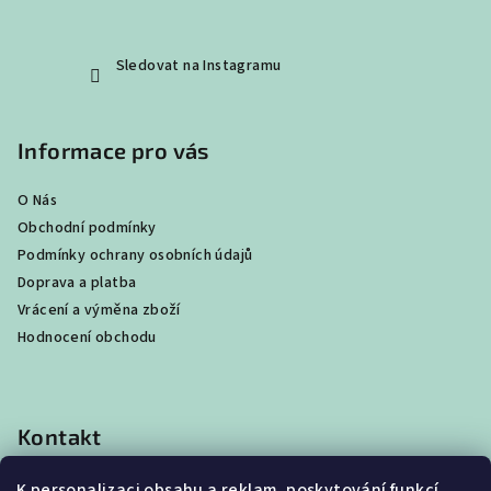
Sledovat na Instagramu
Informace pro vás
O Nás
Obchodní podmínky
Podmínky ochrany osobních údajů
Doprava a platba
Vrácení a výměna zboží
Hodnocení obchodu
Kontakt
shop
@
best4beast.com
K personalizaci obsahu a reklam, poskytování funkcí