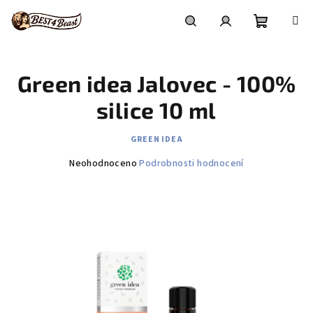
Přejít
na
obsah
Nákupní
Hledat
Přihlášení
Green idea Jalovec - 100%
košík
silice 10 ml
GREEN IDEA
Průměrné
Neohodnoceno
Podrobnosti hodnocení
hodnocení
produktu
je
0,0
z
5
hvězdiček.