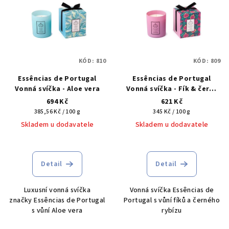
r
p
o
i
d
s
u
p
k
KÓD:
810
KÓD:
809
r
t
Essências de Portugal
Essências de Portugal
o
ů
Vonná svíčka - Aloe vera
Vonná svíčka - Fík & černý
d
rybíz
694 Kč
621 Kč
u
Měrná
Měrná
385,56 Kč / 100 g
345 Kč / 100 g
cena:
cena:
k
Skladem u dodavatele
Skladem u dodavatele
t
ů
Detail
Detail
Luxusní vonná svíčka
Vonná svíčka Essências de
značky Essências de Portugal
Portugal s vůní fíků a černého
s vůní Aloe vera
rybízu