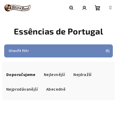
Přejít
na
obsah
Nákupní
Hledat
Přihlášení
Essências de Portugal
košík
Otevřít filtr
Ř
a
Doporučujeme
Nejlevnější
Nejdražší
z
e
Nejprodávanější
Abecedně
n
í
V
p
ý