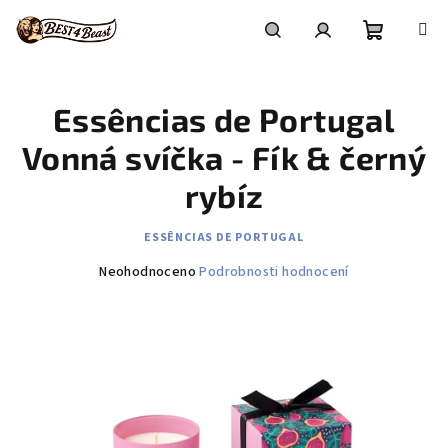
Přejít
na
obsah
Nákupní
Hledat
Přihlášení
Essências de Portugal
košík
Vonná svíčka - Fík & černý
rybíz
ESSÊNCIAS DE PORTUGAL
Průměrné
Neohodnoceno
Podrobnosti hodnocení
hodnocení
produktu
je
0,0
z
5
hvězdiček.