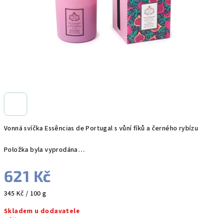
Vonná svíčka Essências de Portugal s vůní fíků a černého rybízu
Položka byla vyprodána…
621 Kč
Měrná
345 Kč / 100 g
cena:
Skladem u dodavatele