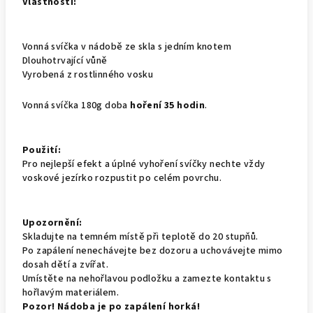
Vlastnosti:
Vonná svíčka v nádobě ze skla s jedním knotem
Dlouhotrvající vůně
Vyrobená z rostlinného vosku
Vonná svíčka 180g doba
hoření 35 hodin
.
Použití:
Pro nejlepší efekt a úplné vyhoření svíčky nechte vždy
voskové jezírko rozpustit po celém povrchu.
Upozornění:
Skladujte na temném místě při teplotě do 20 stupňů.
Po zapálení nenechávejte bez dozoru a uchovávejte mimo
dosah dětí a zvířat.
Umístěte na nehořlavou podložku a zamezte kontaktu s
hořlavým materiálem.
Pozor! Nádoba je po zapálení horká!