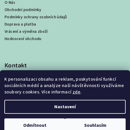
O Nás
Obchodní podmínky
Podmínky ochrany osobních údajů
Doprava a platba
Vrácení a výměna zboží
Hodnocení obchodu
Kontakt
shop
@
best4beast.com
K personalizaci obsahu a reklam, poskytování funkcí
+420 734 673 849
sociálních médií a analýze naší návštěvnosti využíváme
soubory cookies. Více informací
zde
.
Nastavení
Copyright 2026
Best4Beast
. Všechna práva vyhrazena.
Upravit nastavení cookies
Odmítnout
Souhlasím
Můžeme Vám pomoci?