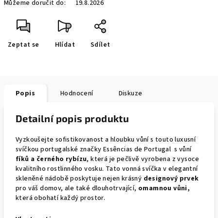
Můžeme doručit do:
19.8.2026
Zeptat se
Hlídat
Sdílet
Popis
Hodnocení
Diskuze
Detailní popis produktu
Vyzkoušejte sofistikovanost a hloubku vůní s touto luxusní
svíčkou portugalské značky Essências de Portugal s vůní
fíků a černého rybízu
, která je pečlivě vyrobena z vysoce
kvalitního rostlinného vosku. Tato vonná svíčka v elegantní
skleněné nádobě poskytuje nejen krásný
designový prvek
pro váš domov, ale také dlouhotrvající,
omamnou vůni,
která obohatí každý prostor.