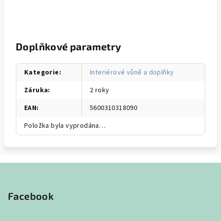
Doplňkové parametry
Kategorie
:
Interiérové vůně a doplňky
Záruka
:
2 roky
EAN
:
5600310318090
Položka byla vyprodána…
Z
á
p
Facebook
a