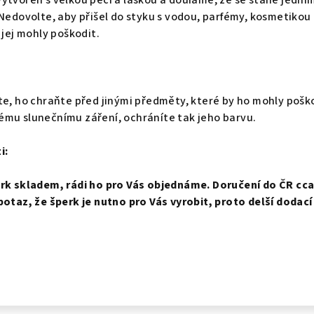
ytvořen s velkou péčí a láskou a doufáme, že se stane jední
 Nedovolte, aby přišel do styku s vodou, parfémy, kosmetikou
 jej mohly poškodit.
te, ho chraňte před jinými předměty, které by ho mohly pošk
ému slunečnímu záření, ochráníte tak jeho barvu.
i:
erk skladem, rádi ho pro Vás objednáme. Doručení do ČR cca 
potaz, že šperk je nutno pro Vás vyrobit, proto delší dodací