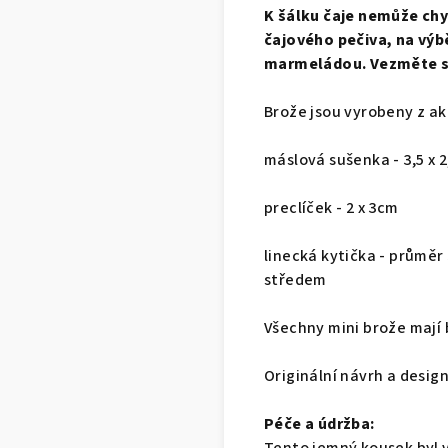
K šálku čaje nemůže chy
čajového pečiva, na výbě
marmeládou. Vezměte si
Brože jsou vyrobeny z ak
máslová sušenka - 3,5 x 2
preclíček - 2 x 3cm
linecká kytička - průměr
středem
Všechny mini brože mají 
Originální návrh a desig
Péče a údržba: