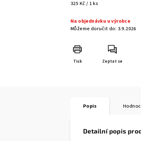
Měrná
325 Kč / 1 ks
cena:
Na objednávku u výrobce
Můžeme doručit do:
3.9.2026
Tisk
Zeptat se
Popis
Hodnoc
Detailní popis pro