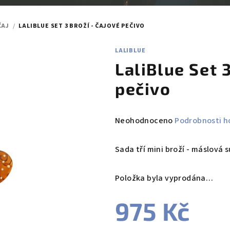
ČAJ
/
LALIBLUE SET 3 BROŽÍ - ČAJOVÉ PEČIVO
LALIBLUE
LaliBlue Set 
pečivo
Průměrné
Neohodnoceno
Podrobnosti h
hodnocení
produktu
Sada tří mini broží - máslová 
je
0,0
Položka byla vyprodána…
z
5
975 Kč
hvězdiček.