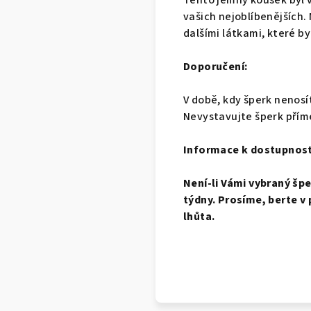
Tento jemný kousek byl v
vašich nejoblíbenějších.
dalšími látkami, které by
Doporučení:
V době, kdy šperk nenosí
Nevystavujte šperk přím
Informace k dostupnost
Není-li Vámi vybraný šp
týdny. Prosíme, berte v 
lhůta.