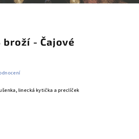
košík
3 broží - Čajové
odnocení
sušenka, linecká kytička a preclíček