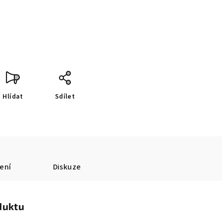
Hlídat
Sdílet
ení
Diskuze
duktu