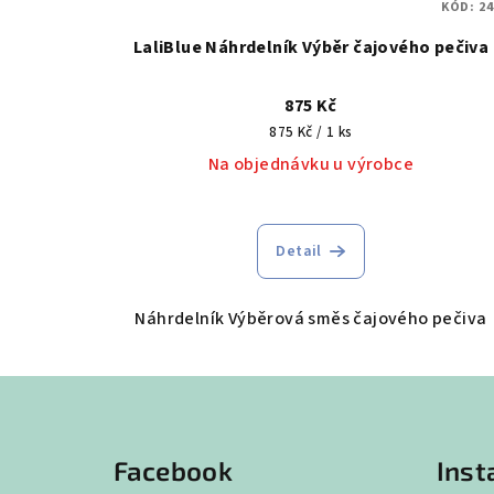
KÓD:
24
LaliBlue Náhrdelník Výběr čajového pečiva
875 Kč
Měrná
875 Kč / 1 ks
cena:
Na objednávku u výrobce
Detail
Náhrdelník Výběrová směs čajového pečiva
Z
á
Facebook
Ins
p