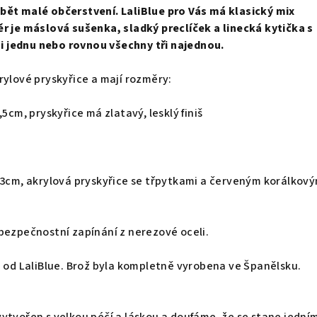
bět malé občerstvení. LaliBlue pro Vás má klasický mix
r je máslová sušenka, sladký preclíček a linecká kytička s
 jednu nebo rovnou všechny tři najednou.
rylové pryskyřice a mají rozměry:
,5cm, pryskyřice má zlatavý, lesklý finiš
 3cm, akrylová pryskyřice se třpytkami a červeným korálkov
bezpečnostní zapínání z nerezové oceli.
n od LaliBlue. Brož byla kompletně vyrobena ve Španělsku.