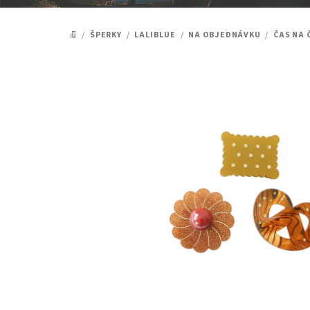
/
ŠPERKY
/
LALIBLUE
/
NA OBJEDNÁVKU
/
ČAS NA 
DOMŮ