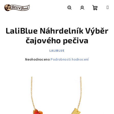
Přejít
na
obsah
Nákupní
Hledat
Přihlášení
LaliBlue Náhrdelník Výběr
košík
čajového pečiva
LALIBLUE
Průměrné
Neohodnoceno
Podrobnosti hodnocení
hodnocení
produktu
je
0,0
z
5
hvězdiček.