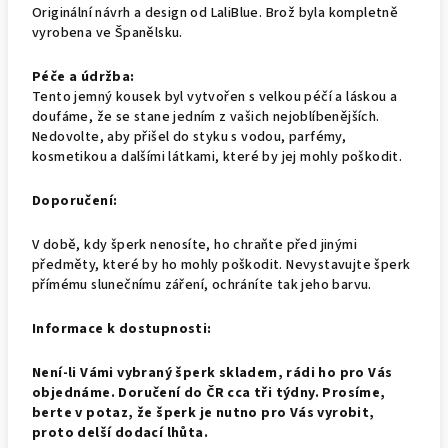
Originální návrh a design od LaliBlue. Brož byla kompletně
vyrobena ve Španělsku.
Péče a údržba:
Tento jemný kousek byl vytvořen s velkou péčí a láskou a
doufáme, že se stane jedním z vašich nejoblíbenějších.
Nedovolte, aby přišel do styku s vodou, parfémy,
kosmetikou a dalšími látkami, které by jej mohly poškodit.
Doporučení:
V době, kdy šperk nenosíte, ho chraňte před jinými
předměty, které by ho mohly poškodit. Nevystavujte šperk
přímému slunečnímu záření, ochráníte tak jeho barvu.
Informace k dostupnosti:
Není-li Vámi vybraný šperk skladem, rádi ho pro Vás
objednáme. Doručení do ČR cca tři týdny. Prosíme,
berte v potaz, že šperk je nutno pro Vás vyrobit,
proto delší dodací lhůta.