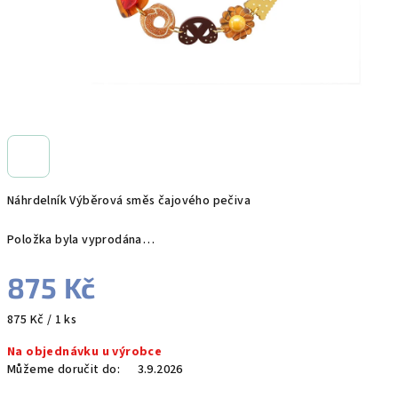
Náhrdelník Výběrová směs čajového pečiva
Položka byla vyprodána…
875 Kč
Měrná
875 Kč / 1 ks
cena:
Na objednávku u výrobce
Můžeme doručit do:
3.9.2026