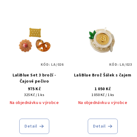
KÓD:
LA/026
KÓD:
LA/023
LaliBlue Set 3 broží -
LaliBlue Brož Šálek s čajem
Čajové pečivo
975 Kč
1 050 Kč
Měrná
Měrná
325 Kč / 1 ks
1 050 Kč / 1 ks
cena:
cena:
Na objednávku u výrobce
Na objednávku u výrobce
Detail
Detail