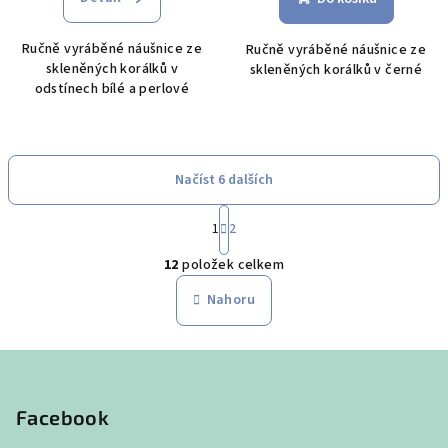
Ručně vyráběné náušnice ze
Ručně vyráběné náušnice ze
skleněných korálků v
skleněných korálků v černé
odstínech bílé a perlové
Načíst 6 dalších
S
1
2
t
O
r
12
položek celkem
á
v
n
l
Nahoru
k
á
o
d
v
Z
a
á
n
á
c
í
í
p
Facebook
p
a