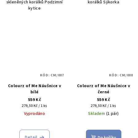
skleněných korálků Podzimní
korálků Sýkorka
kytice
KÓD:
CM/007
KÓD:
CM/008
Colourz of Me Náušnice v
Colourz of Me Náušnice v
bílé
černé
559 Kč
559 Kč
Měrná
Měrná
279,50 Kč / 1 ks
279,50 Kč / 1 ks
cena:
cena:
Vyprodáno
Skladem
(1 pár)
Detail
Do košíku