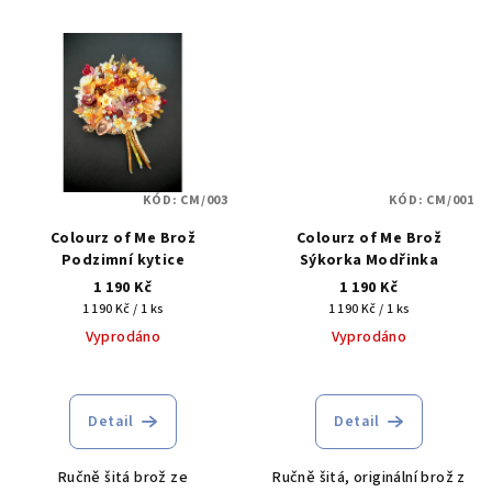
KÓD:
CM/003
KÓD:
CM/001
Colourz of Me Brož
Colourz of Me Brož
Podzimní kytice
Sýkorka Modřinka
1 190 Kč
1 190 Kč
Měrná
Měrná
1 190 Kč / 1 ks
1 190 Kč / 1 ks
cena:
cena:
Vyprodáno
Vyprodáno
Detail
Detail
Ručně šitá brož ze
Ručně šitá, originální brož z