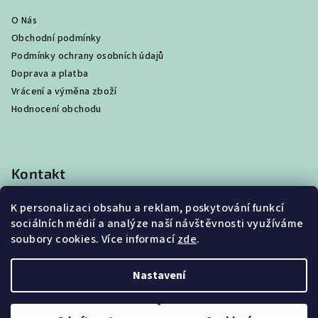
O Nás
Obchodní podmínky
Podmínky ochrany osobních údajů
Doprava a platba
Vrácení a výměna zboží
Hodnocení obchodu
Kontakt
shop
@
best4beast.com
K personalizaci obsahu a reklam, poskytování funkcí
+420 734 673 849
sociálních médií a analýze naší návštěvnosti využíváme
soubory cookies. Více informací
zde
.
Nastavení
Copyright 2026
Best4Beast
. Všechna práva vyhrazena.
Upravit nastavení cookies