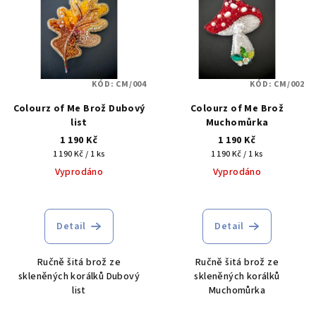
r
p
o
i
d
s
u
p
k
KÓD:
CM/004
KÓD:
CM/002
r
t
Colourz of Me Brož Dubový
Colourz of Me Brož
o
ů
list
Muchomůrka
d
1 190 Kč
1 190 Kč
u
Měrná
Měrná
1 190 Kč / 1 ks
1 190 Kč / 1 ks
cena:
cena:
k
Vyprodáno
Vyprodáno
t
ů
Detail
Detail
Ručně šitá brož ze
Ručně šitá brož ze
skleněných korálků Dubový
skleněných korálků
list
Muchomůrka