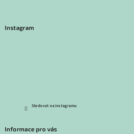
r
t
v
í
k
y
Instagram
v
ý
p
i
s
u
Sledovat na Instagramu
Informace pro vás