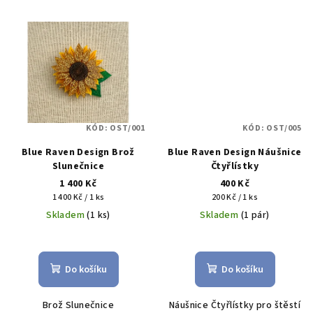
KÓD:
OST/001
KÓD:
OST/005
Blue Raven Design Brož
Blue Raven Design Náušnice
Slunečnice
Čtyřlístky
1 400 Kč
400 Kč
Měrná
Měrná
1 400 Kč / 1 ks
200 Kč / 1 ks
cena:
cena:
Skladem
(1 ks)
Skladem
(1 pár)
Do košíku
Do košíku
Brož Slunečnice
Náušnice Čtyřlístky pro štěstí