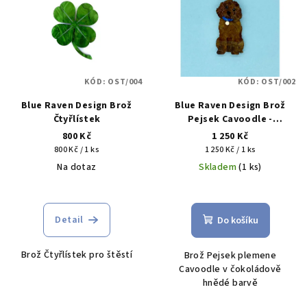
r
p
o
i
d
s
u
p
k
KÓD:
OST/004
KÓD:
OST/002
r
t
Blue Raven Design Brož
Blue Raven Design Brož
o
ů
Čtyřlístek
Pejsek Cavoodle -
d
čokoládově hnědý
800 Kč
1 250 Kč
u
Měrná
Měrná
800 Kč / 1 ks
1 250 Kč / 1 ks
cena:
cena:
k
Na dotaz
Skladem
(1 ks)
t
ů
Detail
Do košíku
Brož Čtyřlístek pro štěstí
Brož Pejsek plemene
Cavoodle v čokoládově
hnědé barvě