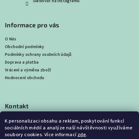
Sledovat na Instagramu
Informace pro vás
O Nás
Obchodní podmínky
Podmínky ochrany osobních údajů
Doprava a platba
Vrácení a výměna zboží
Hodnocení obchodu
Kontakt
shop
@
best4beast.com
K personalizaci obsahu a reklam, poskytování funkcí
+420 734 673 849
sociálních médií a analýze naší návštěvnosti využíváme
soubory cookies. Více informací
zde
.