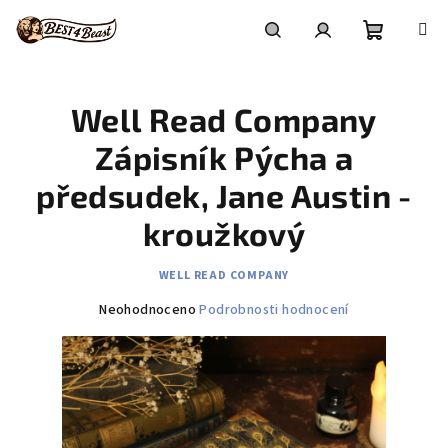
Přejít
na
obsah
Nákupní
Hledat
Přihlášení
Well Read Company
košík
Zápisník Pýcha a
předsudek, Jane Austin -
kroužkový
WELL READ COMPANY
Průměrné
Neohodnoceno
Podrobnosti hodnocení
hodnocení
produktu
je
0,0
z
5