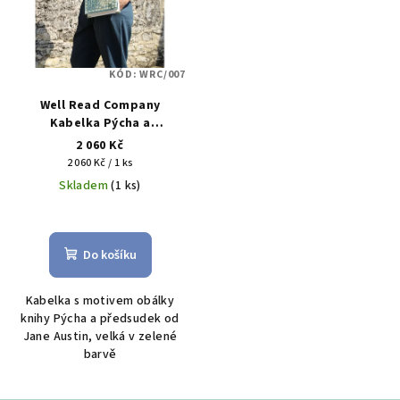
KÓD:
WRC/007
Well Read Company
Kabelka Pýcha a
předsudek, Jane Austin -
2 060 Kč
velká
Měrná
2 060 Kč / 1 ks
cena:
Skladem
(1 ks)
Do košíku
Kabelka s motivem obálky
knihy Pýcha a předsudek od
Jane Austin, velká v zelené
barvě