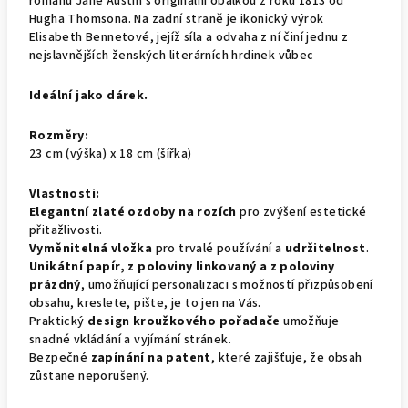
románu Jane Austin s originální obálkou z roku 1813 od
Hugha Thomsona. Na zadní straně je ikonický výrok
Elisabeth Bennetové, jejíž síla a odvaha z ní činí jednu z
nejslavnějších ženských literárních hrdinek vůbec
Ideální jako dárek.
Rozměry:
23 cm (výška) x 18 cm (šířka)
Vlastnosti:
Elegantní zlaté ozdoby na rozích
pro zvýšení estetické
přitažlivosti.
Vyměnitelná vložka
pro trvalé používání a
udržitelnost
.
Unikátní papír,
z poloviny linkovaný a z poloviny
prázdný
, umožňující personalizaci s možností přizpůsobení
obsahu, kreslete, pište, je to jen na Vás.
Praktický
design kroužkového pořadače
umožňuje
snadné vkládání a vyjímání stránek.
Bezpečné
zapínání na patent
, které zajišťuje, že obsah
zůstane neporušený.