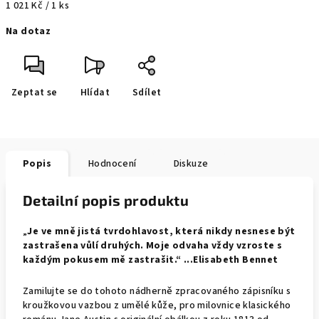
Měrná
1 021 Kč / 1 ks
cena:
Na dotaz
Zeptat se
Hlídat
Sdílet
Popis
Hodnocení
Diskuze
Detailní popis produktu
„
Je ve mně jistá tvrdohlavost, která nikdy nesnese být
zastrašena vůlí druhých. Moje odvaha vždy vzroste s
každým pokusem mě zastrašit.“ ...Elisabeth Bennet
Zamilujte se do tohoto nádherně zpracovaného zápisníku s
kroužkovou vazbou z umělé kůže, pro milovnice klasického