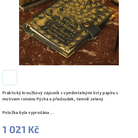
hvězdiček.
Praktický kroužkový zápisník s vyměnitelnými listy papíru s
motivem románu Pýcha a předsudek, temně zelený
Položka byla vyprodána…
1 021 Kč