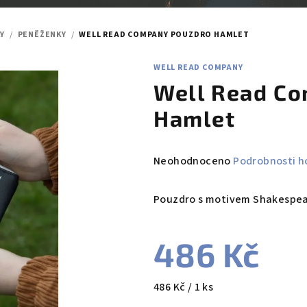
KY
/
PENĚŽENKY
/
WELL READ COMPANY POUZDRO HAMLET
WELL READ COMPANY
Well Read C
Hamlet
Průměrné
Neohodnoceno
Podrobnosti h
hodnocení
produktu
Pouzdro s motivem Shakespe
je
0,0
486 Kč
z
5
hvězdiček.
Měrná
486 Kč / 1 ks
cena: