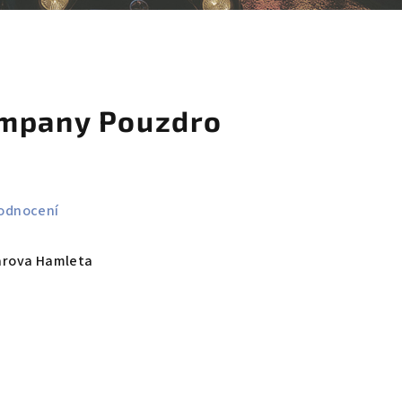
košík
ompany Pouzdro
odnocení
arova Hamleta