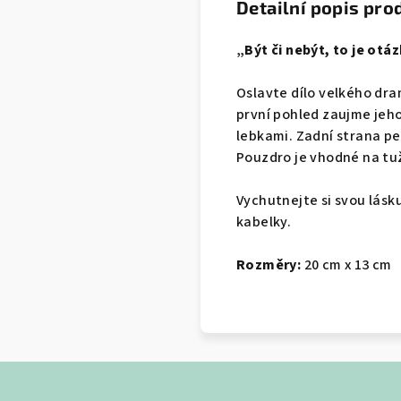
Detailní popis pro
„Být či nebýt, to je otáz
Oslavte dílo velkého dr
první pohled zaujme jeho
lebkami. Zadní strana pe
Pouzdro je vhodné na tuž
Vychutnejte si svou lásk
kabelky.
Rozměry:
20 cm x 13 cm