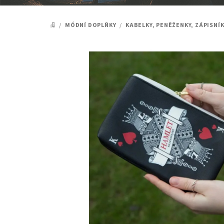
/
MÓDNÍ DOPLŇKY
/
KABELKY, PENĚŽENKY, ZÁPISNÍ
DOMŮ