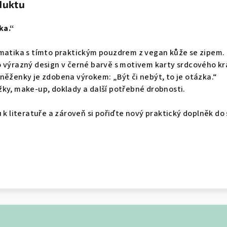
duktu
ka.“
amatika s tímto praktickým pouzdrem z vegan kůže se zipem.
 výrazný design v černé barvě s motivem karty srdcového kr
něženky je zdobena výrokem: „Být či nebýt, to je otázka.“
ky, make-up, doklady a další potřebné drobnosti.
u k literatuře a zároveň si pořiďte nový praktický doplněk do