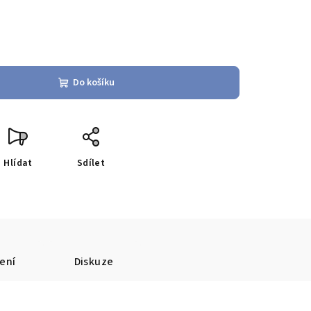
Do košíku
Hlídat
Sdílet
ení
Diskuze