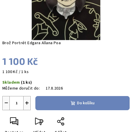
Brož Portrét Edgara Allana Poa
1 100 Kč
Měrná
1 100 Kč / 1 ks
cena:
Skladem
(1 ks)
Můžeme doručit do:
17.8.2026
−
+
Do košíku