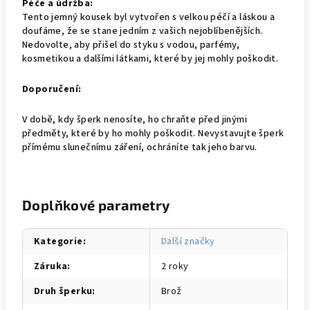
Péče a údržba:
Tento jemný kousek byl vytvořen s velkou péčí a láskou a
doufáme, že se stane jedním z vašich nejoblíbenějších.
Nedovolte, aby přišel do styku s vodou, parfémy,
kosmetikou a dalšími látkami, které by jej mohly poškodit.
Doporučení:
V době, kdy šperk nenosíte, ho chraňte před jinými
předměty, které by ho mohly poškodit. Nevystavujte šperk
přímému slunečnímu záření, ochráníte tak jeho barvu.
Doplňkové parametry
Kategorie
:
Další značky
Záruka
:
2 roky
Druh šperku
:
Brož