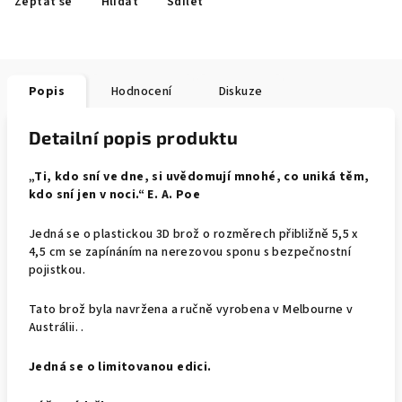
Zeptat se
Hlídat
Sdílet
Popis
Hodnocení
Diskuze
Detailní popis produktu
„Ti, kdo sní ve dne, si uvědomují mnohé, co uniká těm,
kdo sní jen v noci.“ E. A. Poe
Jedná se o plastickou 3D brož o rozměrech přibližně 5,5 x
4,5 cm se zapínáním na nerezovou sponu s bezpečnostní
pojistkou.
Tato brož byla navržena a ručně vyrobena v Melbourne
v
Austrálii.
.
Jedná se o limitovanou edici.