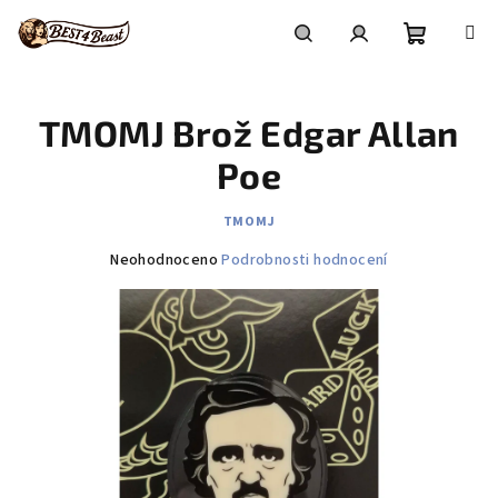
Přejít
na
obsah
Nákupní
Hledat
Přihlášení
TMOMJ Brož Edgar Allan
košík
Poe
TMOMJ
Průměrné
Neohodnoceno
Podrobnosti hodnocení
hodnocení
produktu
je
0,0
z
5
hvězdiček.