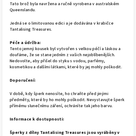
Tato brož byla navržena a ručně vyrobena v australském
Queenslandu.
Jedná se o limitovanou edici a je dodávána v krabičce
Tantalising Treasures.
Péče a údržba:
Tento jemný kousek byl vytvořen s velkou péčí a láskou a
doufáme, že se stane jedním z vašich nejoblíbenějších.
Nedovolte, aby přišel do styku s vodou, parfémy,
kosmetikou a dalšími látkami, které by jej mohly poškodit.
Doporučení:
V době, kdy šperk nenosíte, ho chraňte před jinými
předměty, které by ho mohly poškodit. Nevystavujte šperk
přímému slunečnímu záření, ochráníte tak jeho barvu.
Informace k dostupnosti:
Šperky z dílny Tantalising Treasures jsou vyráběny v