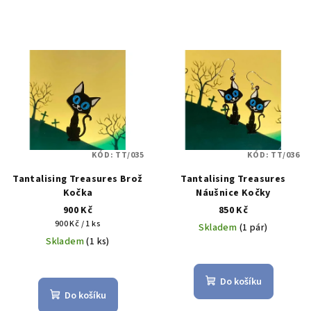
KÓD:
TT/035
KÓD:
TT/036
Tantalising Treasures Brož
Tantalising Treasures
Kočka
Náušnice Kočky
900 Kč
850 Kč
Měrná
900 Kč / 1 ks
Skladem
(1 pár)
cena:
Skladem
(1 ks)
Do košíku
Do košíku