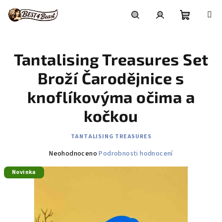
Přejít
na
obsah
Nákupní
Hledat
Přihlášení
Tantalising Treasures Set
košík
Broží Čarodějnice s
knoflíkovýma očima a
kočkou
TANTALISING TREASURES
Průměrné
Neohodnoceno
Podrobnosti hodnocení
hodnocení
Novinka
produktu
je
0,0
z
5