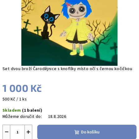
hvězdiček.
Set dvou broží Čarodějnice s knoflíky místo očí s černou kočičkou
1 000 Kč
Měrná
500 Kč / 1 ks
cena:
Skladem
(1 balení)
Můžeme doručit do:
18.8.2026
−
+
Do košíku