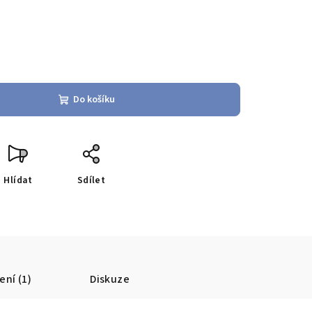
Do košíku
Hlídat
Sdílet
ní (1)
Diskuze