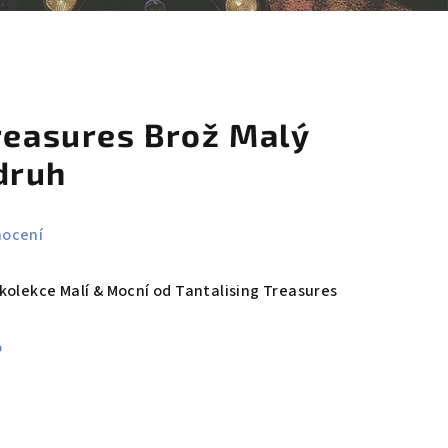
košík
reasures Brož Malý
druh
nocení
kolekce Malí & Mocní od Tantalising Treasures
%