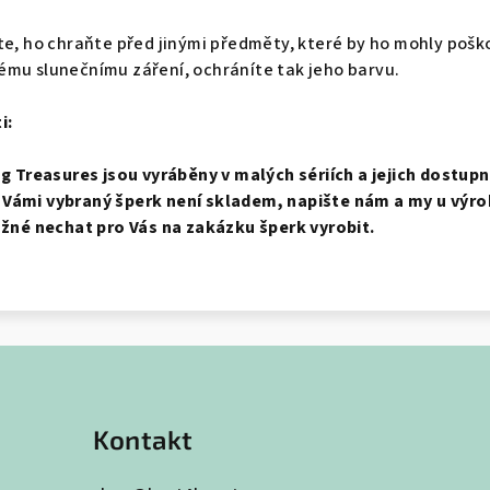
te, ho chraňte před jinými předměty, které by ho mohly pošk
ému slunečnímu záření, ochráníte tak jeho barvu.
i:
ng Treasures jsou vyráběny v malých sériích a jejich dostup
 Vámi vybraný šperk není skladem, napište nám a my u výr
ožné nechat pro Vás na zakázku šperk vyrobit.
Kontakt