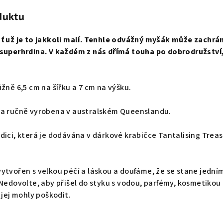
duktu
ať už je to jakkoli malí. Tenhle odvážný myšák může zachrán
 superhrdina. V každém z nás dřímá touha po dobrodružství
žně 6,5 cm na šířku a 7 cm na výšku.
 a ručně vyrobena v australském Queenslandu.
dici, která je dodávána v dárkové krabičce Tantalising Treas
ytvořen s velkou péčí a láskou a doufáme, že se stane jední
 Nedovolte, aby přišel do styku s vodou, parfémy, kosmetikou
 jej mohly poškodit.