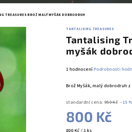
NG TREASURES BROŽ MALÝ MYŠÁK DOBRODRUH
TANTALISING TREASURES
Tantalising T
myšák dobro
Průměrné
1 hodnocení
Podrobnosti hod
hodnocení
produktu
Brož Myšák, malý dobrodruh z 
je
5,0
standardní cena:
950 Kč
–15 
z
800 Kč
5
hvězdiček.
Měrná
800 Kč / 1 ks