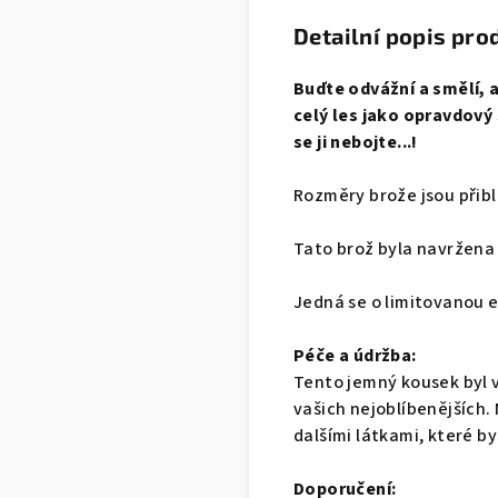
Detailní popis pro
Buďte odvážní a smělí, 
celý les jako opravdový
se ji nebojte...!
Rozměry brože jsou přibli
Tato brož byla navržena
Jedná se o limitovanou e
Péče a údržba:
Tento jemný kousek byl v
vašich nejoblíbenějších.
dalšími látkami, které by
Doporučení: