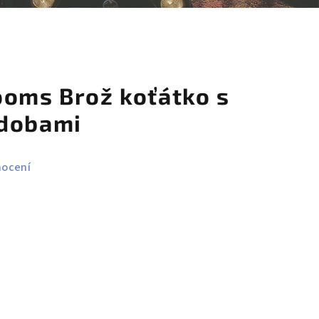
košík
ooms Brož koťátko s
zdobami
nocení