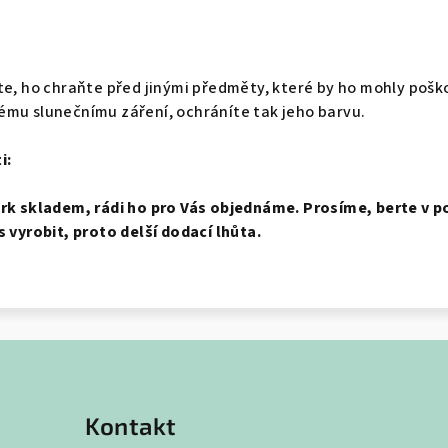
te, ho chraňte před jinými předměty, které by ho mohly pošk
ému slunečnímu záření, ochráníte tak jeho barvu.
i:
erk skladem, rádi ho pro Vás objednáme. Prosíme, berte v p
s vyrobit, proto delší dodací lhůta.
Kontakt