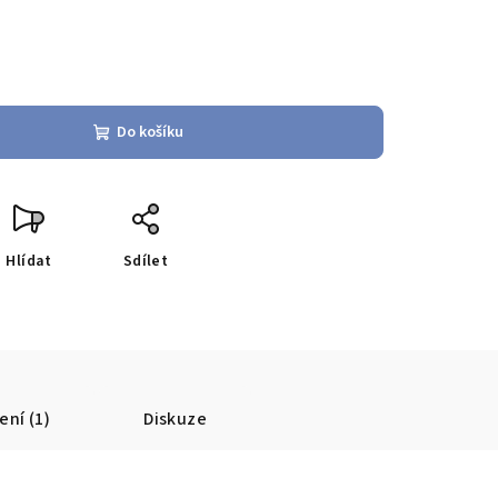
Do košíku
Hlídat
Sdílet
ní (1)
Diskuze