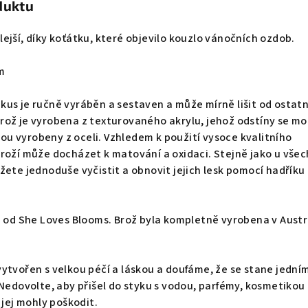
duktu
ejší, díky koťátku, které objevilo kouzlo vánočních ozdob.
cm
us je ručně vyráběn a sestaven a může mírně lišit od ostatn
rož je vyrobena z texturovaného akrylu, jehož odstíny se m
jsou vyrobeny z oceli. Vzhledem k použití vysoce kvalitního
roží může docházet k matování a oxidaci. Stejně jako u všec
žete jednoduše vyčistit a obnovit jejich lesk pomocí hadříku
n od She Loves Blooms. Brož byla kompletně vyrobena v Austrá
ytvořen s velkou péčí a láskou a doufáme, že se stane jední
 Nedovolte, aby přišel do styku s vodou, parfémy, kosmetikou
 jej mohly poškodit.