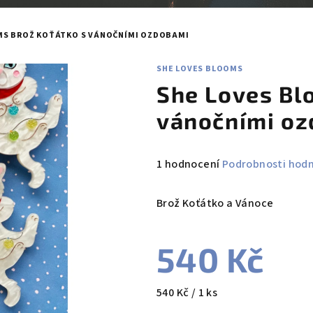
MS BROŽ KOŤÁTKO S VÁNOČNÍMI OZDOBAMI
SHE LOVES BLOOMS
She Loves Bl
vánočními o
Průměrné
1 hodnocení
Podrobnosti hod
hodnocení
produktu
Brož Koťátko a Vánoce
je
5,0
540 Kč
z
5
hvězdiček.
Měrná
540 Kč / 1 ks
cena: