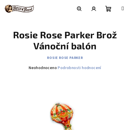
Přejít
na
obsah
Nákupní
Hledat
Přihlášení
Rosie Rose Parker Brož
košík
Vánoční balón
ROSIE ROSE PARKER
Průměrné
Neohodnoceno
Podrobnosti hodnocení
hodnocení
produktu
je
0,0
z
5
hvězdiček.