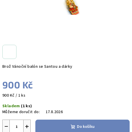
Brož Vánoční balón se Santou a dárky
900 Kč
Měrná
900 Kč / 1 ks
cena:
Skladem
(1 ks)
Můžeme doručit do:
17.8.2026
−
+
Do košíku