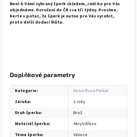
Není-li Vámi vybraný šperk skladem, rádi ho pro Vás
objednáme. Doručení do ČR cca tři týdny. Prosíme,
berte v potaz, že šperk je nutno pro Vás vyrobit,
proto delší dodací lhůta.
Doplňkové parametry
Kategorie
:
Rosie Rose Parker
Záruka
:
2 roky
Druh šperku
:
Brož
Materiál šperku
:
Akryl/dřevo
Téma šperku
:
Vánoce