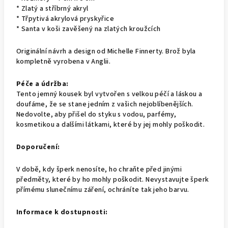
* Zlatý a stříbrný akryl
* Třpytivá akrylová pryskyřice
* Santa v koši zavěšený na zlatých kroužcích
Originální návrh a design od
Michelle Finnerty
. Brož byla
kompletně vyrobena v Anglii.
Péče a údržba:
Tento jemný kousek byl vytvořen s velkou péčí a láskou a
doufáme, že se stane jedním z vašich nejoblíbenějších.
Nedovolte, aby přišel do styku s vodou, parfémy,
kosmetikou a dalšími látkami, které by jej mohly poškodit.
Doporučení:
V době, kdy šperk nenosíte, ho chraňte před jinými
předměty, které by ho mohly poškodit. Nevystavujte šperk
přímému slunečnímu záření, ochráníte tak jeho barvu.
Informace k dostupnosti: