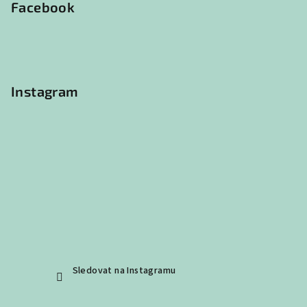
p
Facebook
a
t
í
Instagram
Sledovat na Instagramu