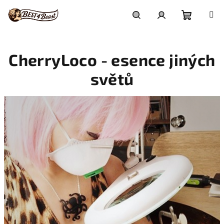
Přejít
na
obsah
Nákupní
Hledat
Přihlášení
CherryLoco - esence jiných
košík
světů