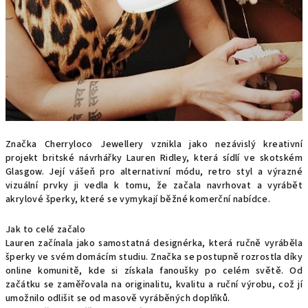
Značka Cherryloco Jewellery vznikla jako nezávislý kreativní
projekt britské návrhářky Lauren Ridley, která sídlí ve skotském
Glasgow. Její vášeň pro alternativní módu, retro styl a výrazné
vizuální prvky ji vedla k tomu, že začala navrhovat a vyrábět
akrylové šperky, které se vymykají běžné komerční nabídce.
Jak to celé začalo
Lauren začínala jako samostatná designérka, která ručně vyráběla
šperky ve svém domácím studiu. Značka se postupně rozrostla díky
online komunitě, kde si získala fanoušky po celém světě. Od
začátku se zaměřovala na originalitu, kvalitu a ruční výrobu, což jí
umožnilo odlišit se od masově vyráběných doplňků.