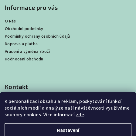
Informace pro vás
O Nás
Obchodní podmínky
Podmínky ochrany osobních údajů
Doprava a platba
Vrácení a výměna zboží
Hodnocení obchodu
Kontakt
shop
@
best4beast.com
K personalizaci obsahu a reklam, poskytování funkcí
+420 734 673 849
sociálních médií a analýze naší návštěvnosti využíváme
soubory cookies. Více informací
zde
.
Nastavení