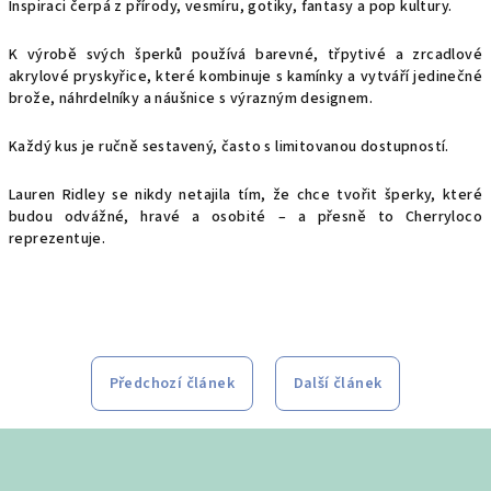
Inspiraci čerpá z přírody, vesmíru, gotiky, fantasy a pop kultury.
K výrobě svých šperků používá barevné, třpytivé a zrcadlové
akrylové pryskyřice, které kombinuje s kamínky a vytváří jedinečné
brože, náhrdelníky a náušnice s výrazným designem.
Každý kus je ručně sestavený, často s limitovanou dostupností.
Lauren Ridley se nikdy netajila tím, že chce tvořit šperky, které
budou odvážné, hravé a osobité – a přesně to Cherryloco
reprezentuje.
Předchozí článek
Další článek
Z
á