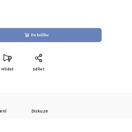
Do košíku
Hlídat
Sdílet
ení
Diskuze