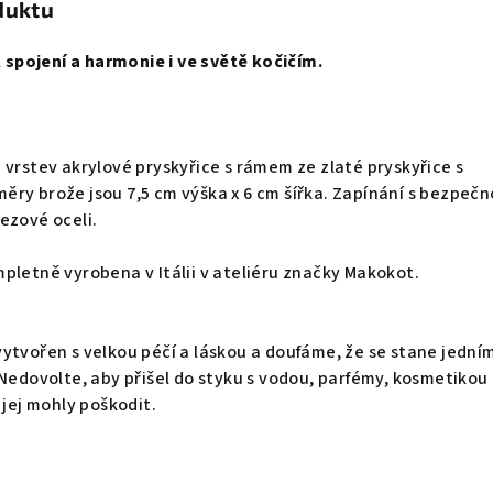
duktu
l spojení a harmonie i ve světě kočičím.
 vrstev akrylové pryskyřice s rámem ze zlaté pryskyřice s
ry brože jsou 7,5 cm výška x 6 cm šířka. Zapínání s bezpečn
ezové oceli.
pletně vyrobena v Itálii v ateliéru značky Makokot.
ytvořen s velkou péčí a láskou a doufáme, že se stane jední
 Nedovolte, aby přišel do styku s vodou, parfémy, kosmetikou
 jej mohly poškodit.