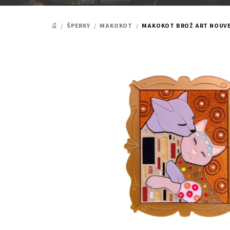
/
ŠPERKY
/
MAKOKOT
/
MAKOKOT BROŽ ART NOUVE
DOMŮ