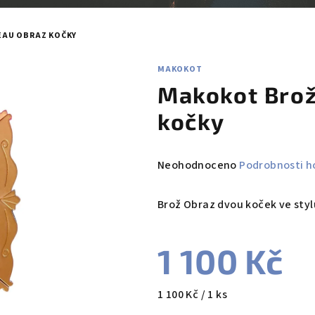
AU OBRAZ KOČKY
MAKOKOT
Makokot Brož
kočky
Průměrné
Neohodnoceno
Podrobnosti h
hodnocení
produktu
Brož Obraz dvou koček ve sty
je
0,0
1 100 Kč
z
5
hvězdiček.
Měrná
1 100 Kč / 1 ks
cena: