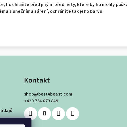
te, ho chraňte před jinými předměty, které by ho mohly pošk
ému slunečnímu záření, ochráníte tak jeho barvu.
Kontakt
shop
@
best4beast.com
+420 734 673 849
 údajů