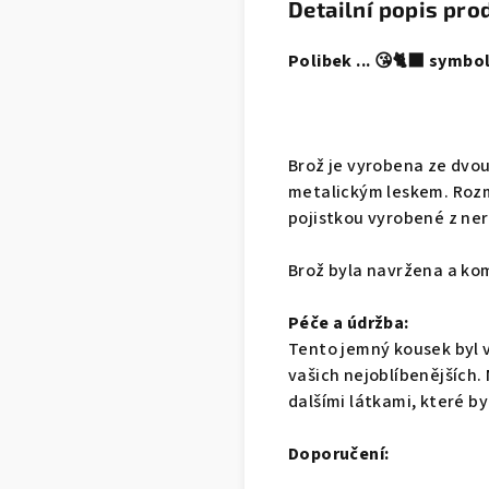
Detailní popis pro
Polibek ... 😘🐈‍⬛ symbo
Brož je vyrobena ze dvou
metalickým leskem. Rozmě
pojistkou vyrobené z ner
Brož byla navržena a kom
Péče a údržba:
Tento jemný kousek byl v
vašich nejoblíbenějších.
dalšími látkami, které by
Doporučení: