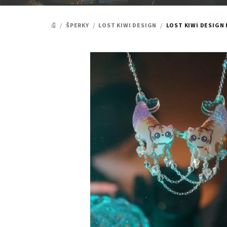
/
ŠPERKY
/
LOST KIWI DESIGN
/
LOST KIWI DESIG
DOMŮ