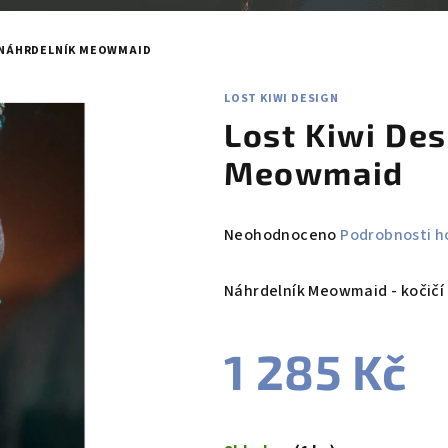
N NÁHRDELNÍK MEOWMAID
LOST KIWI DESIGN
Lost Kiwi De
Meowmaid
Průměrné
Neohodnoceno
Podrobnosti h
hodnocení
produktu
Náhrdelník Meowmaid - kočičí
je
0,0
1 285 Kč
z
5
hvězdiček.
Měrná
cena: