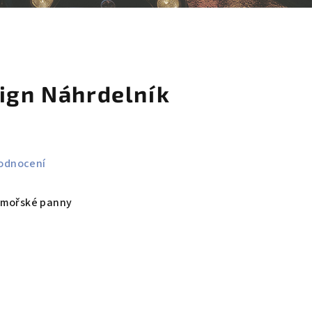
košík
sign Náhrdelník
odnocení
 mořské panny