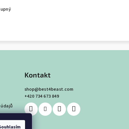
tupný
Kontakt
shop
@
best4beast.com
+420 734 673 849
 údajů
Souhlasím