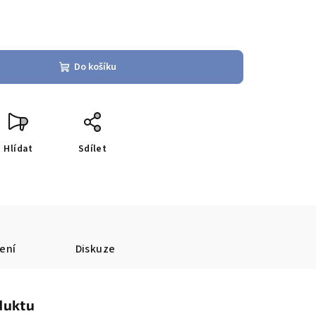
Do košíku
Hlídat
Sdílet
ení
Diskuze
duktu