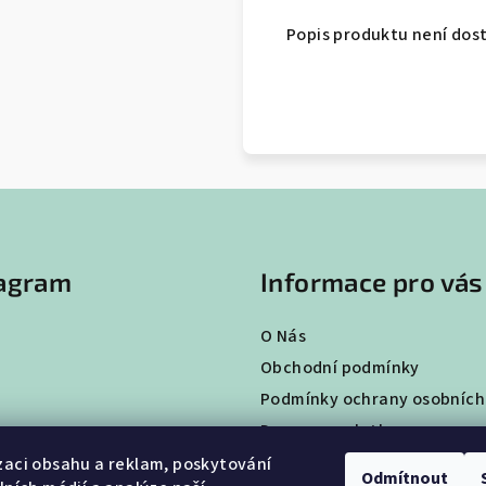
Popis produktu není dos
tagram
Informace pro vás
O Nás
Obchodní podmínky
Podmínky ochrany osobních
Doprava a platba
Vrácení a výměna zboží
zaci obsahu a reklam, poskytování
Odmítnout