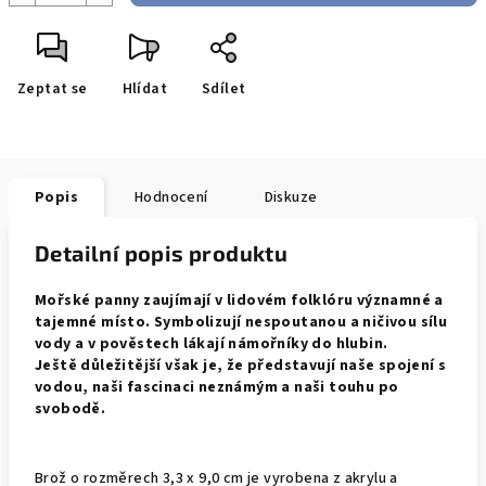
Zeptat se
Hlídat
Sdílet
Popis
Hodnocení
Diskuze
Detailní popis produktu
Mořské panny zaujímají v lidovém folklóru významné a
tajemné místo. Symbolizují nespoutanou a ničivou sílu
vody a v pověstech lákají námořníky do hlubin.
Ještě důležitější však je, že představují naše spojení s
vodou, naši fascinaci neznámým a naši touhu po
svobodě.
Brož o rozměrech 3,3 x 9,0 cm je vyrobena z akrylu a