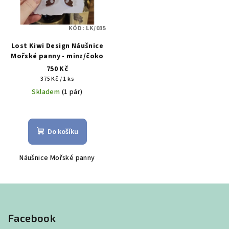
KÓD:
LK/035
Lost Kiwi Design Náušnice
Mořské panny - minz/čoko
750 Kč
Měrná
375 Kč / 1 ks
cena:
Skladem
(1 pár)
Do košíku
Náušnice Mořské panny
Z
á
p
Facebook