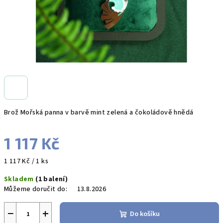
Brož Mořská panna v barvě mint zelená a čokoládově hnědá
1 117 Kč
Měrná
1 117 Kč / 1 ks
cena:
Skladem
(1 balení)
Můžeme doručit do:
13.8.2026
−
+
Do košíku