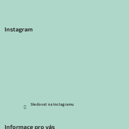
a
t
í
Instagram
Sledovat na Instagramu
Informace pro vás