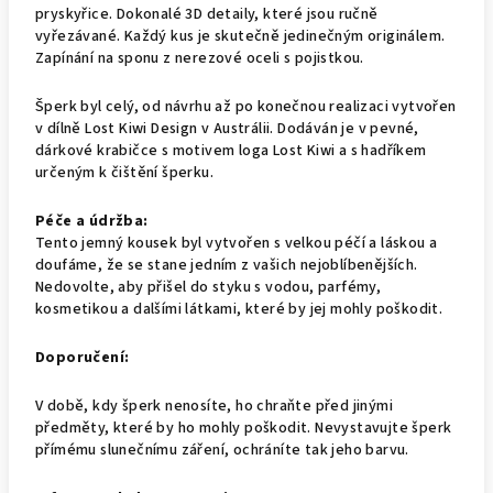
pryskyřice. Dokonalé 3D detaily, které jsou ručně
vyřezávané. Každý kus je skutečně jedinečným originálem.
Zapínání na sponu z nerezové oceli s pojistkou.
Šperk byl celý, od návrhu až po konečnou realizaci vytvořen
v dílně Lost Kiwi Design v Austrálii. Dodáván je v pevné,
dárkové krabičce s motivem loga Lost Kiwi a s hadříkem
určeným k čištění šperku.
Péče a údržba:
Tento jemný kousek byl vytvořen s velkou péčí a láskou a
doufáme, že se stane jedním z vašich nejoblíbenějších.
Nedovolte, aby přišel do styku s vodou, parfémy,
kosmetikou a dalšími látkami, které by jej mohly poškodit.
Doporučení:
V době, kdy šperk nenosíte, ho chraňte před jinými
předměty, které by ho mohly poškodit. Nevystavujte šperk
přímému slunečnímu záření, ochráníte tak jeho barvu.