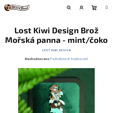
Přejít
na
obsah
Nákupní
Hledat
Přihlášení
Lost Kiwi Design Brož
košík
Mořská panna - mint/čoko
LOST KIWI DESIGN
Průměrné
Neohodnoceno
Podrobnosti hodnocení
hodnocení
produktu
je
0,0
z
5
hvězdiček.