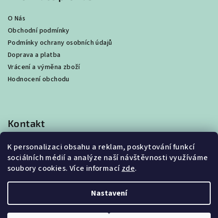
O Nás
Obchodní podmínky
Podmínky ochrany osobních údajů
Doprava a platba
Vrácení a výměna zboží
Hodnocení obchodu
Kontakt
shop
@
best4beast.com
K personalizaci obsahu a reklam, poskytování funkcí
+420 734 673 849
sociálních médií a analýze naší návštěvnosti využíváme
soubory cookies. Více informací
zde
.
Nastavení
Copyright 2026
Best4Beast
. Všechna práva vyhrazena.
Upravit nastavení cookies