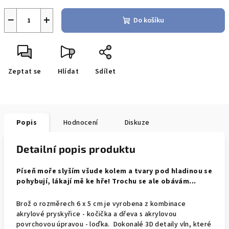
−
+
Do košíku
Zeptat se
Hlídat
Sdílet
Popis
Hodnocení
Diskuze
Detailní popis produktu
Píseň moře slyším všude kolem a tvary pod hladinou se
pohybují, lákají mě ke hře! Trochu se ale obávám...
Brož o rozměrech 6 x 5 cm je vyrobena z kombinace
akrylové pryskyřice - kočička a dřeva s akrylovou
povrchovou úpravou - loďka. Dokonalé 3D detaily vln, které