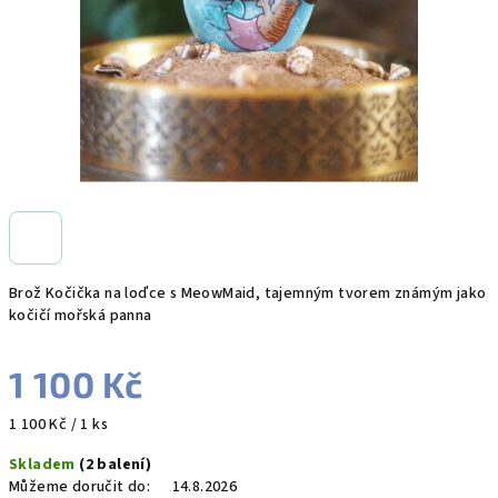
Brož Kočička na loďce s MeowMaid, tajemným tvorem známým jako
kočičí mořská panna
1 100 Kč
Měrná
1 100 Kč / 1 ks
cena:
Skladem
(2 balení)
Můžeme doručit do:
14.8.2026