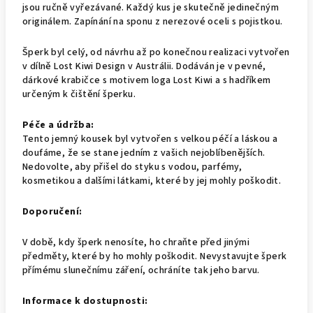
jsou ručně vyřezávané. Každý kus je skutečně jedinečným
originálem. Zapínání na sponu z nerezové oceli s pojistkou.
Šperk byl celý, od návrhu až po konečnou realizaci vytvořen
v dílně Lost Kiwi Design v Austrálii. Dodáván je v pevné,
dárkové krabičce s motivem loga Lost Kiwi a s hadříkem
určeným k čištění šperku.
Péče a údržba:
Tento jemný kousek byl vytvořen s velkou péčí a láskou a
doufáme, že se stane jedním z vašich nejoblíbenějších.
Nedovolte, aby přišel do styku s vodou, parfémy,
kosmetikou a dalšími látkami, které by jej mohly poškodit.
Doporučení:
V době, kdy šperk nenosíte, ho chraňte před jinými
předměty, které by ho mohly poškodit. Nevystavujte šperk
přímému slunečnímu záření, ochráníte tak jeho barvu.
Informace k dostupnosti: