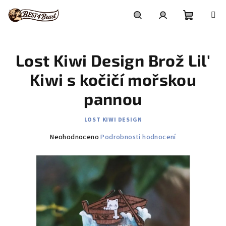
Přejít
na
obsah
Nákupní
Hledat
Přihlášení
Lost Kiwi Design Brož Lil'
košík
Kiwi s kočičí mořskou
pannou
LOST KIWI DESIGN
Průměrné
Neohodnoceno
Podrobnosti hodnocení
hodnocení
produktu
je
0,0
z
5
hvězdiček.