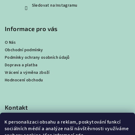
Sledovat na Instagramu
Informace pro vás
O Nás
Obchodní podmínky
Podmínky ochrany osobních údajů
Doprava a platba
Vrácení a výměna zboží
Hodnocení obchodu
Kontakt
shop
@
best4beast.com
K personalizaci obsahu a reklam, poskytování funkcí
+420 734 673 849
sociálních médií a analýze naší návštěvnosti využíváme