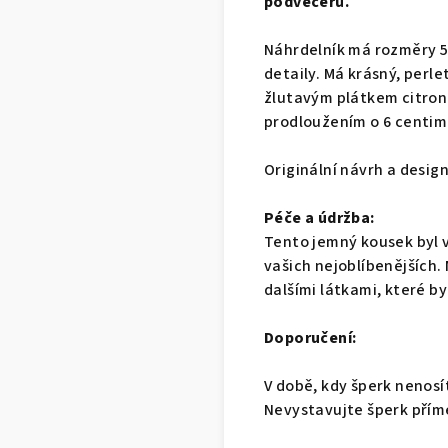
podvečerů.
Náhrdelník má rozměry 5
detaily. Má krásný, perle
žlutavým plátkem citronu
prodloužením o 6 centim
Originální návrh a desig
Péče a údržba:
Tento jemný kousek byl v
vašich nejoblíbenějších.
dalšími látkami, které by
Doporučení:
V době, kdy šperk nenosí
Nevystavujte šperk přím