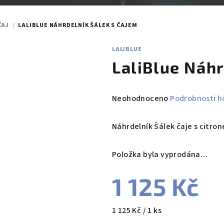
ČAJ
/
LALIBLUE NÁHRDELNÍK ŠÁLEK S ČAJEM
LALIBLUE
LaliBlue Náhr
Průměrné
Neohodnoceno
Podrobnosti h
hodnocení
produktu
Náhrdelník Šálek čaje s citro
je
0,0
Položka byla vyprodána…
z
5
1 125 Kč
hvězdiček.
Měrná
1 125 Kč / 1 ks
cena: