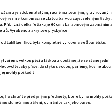
 x 5cm a je zdoben zlatými, ručně malovanými, gravírovaným
ťový resin v kombinaci se zlatou barvou čaje, zelenými lístky 
. Přibližná délka řetízku je 60 cm s karabinovým zapínáním 
etrů.
Vyrobeno z akrylové pryskyřice.
n od LaliBlue. Brož byla kompletně vyrobena ve Španělsku.
ytvořen s velkou péčí a láskou a doufáme, že se stane jední
 Nedovolte, aby přišel do styku s vodou, parfémy, kosmetikou
 jej mohly poškodit.
te, ho chraňte před jinými předměty, které by ho mohly pošk
ému slunečnímu záření, ochráníte tak jeho barvu.