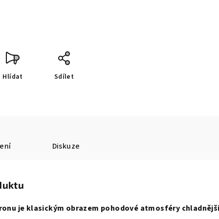
Hlídat
Sdílet
ení
Diskuze
duktu
itronu je klasickým obrazem pohodové atmosféry chladnějš