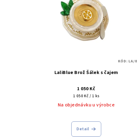
KÓD:
LA/0
LaliBlue Brož Šálek s čajem
1 050 Kč
Měrná
1 050 Kč / 1 ks
cena:
Na objednávku u výrobce
Detail