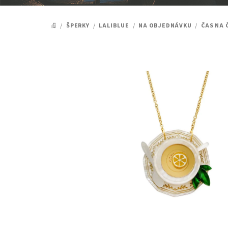
/
ŠPERKY
/
LALIBLUE
/
NA OBJEDNÁVKU
/
ČAS NA 
DOMŮ