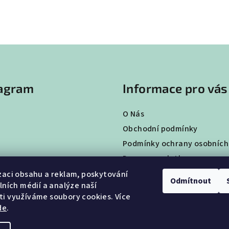
tagram
Informace pro vás
O Nás
Obchodní podmínky
Podmínky ochrany osobních
Doprava a platba
Vrácení a výměna zboží
zaci obsahu a reklam, poskytování
Odmítnout
álních médií a analýze naší
Hodnocení obchodu
i využíváme soubory cookies. Více
de
.
Sledovat na Instagramu