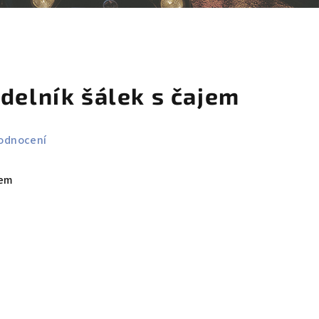
košík
delník šálek s čajem
odnocení
nem