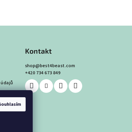
Kontakt
shop
@
best4beast.com
+420 734 673 849
 údajů
Souhlasím