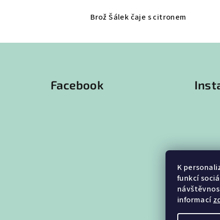
Brož Šálek čaje s citronem
Z
á
Facebook
Ins
p
a
t
í
K personali
funkcí soci
návštěvnost
informací
z