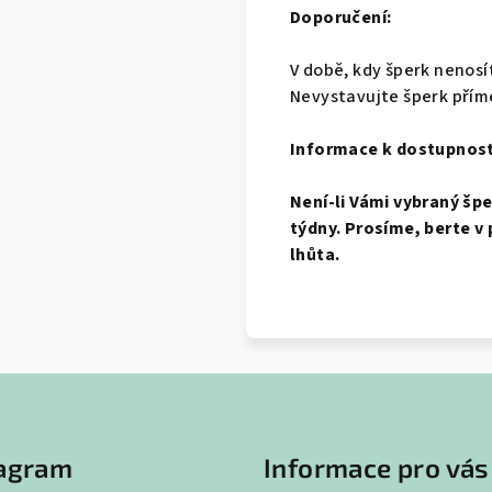
Doporučení:
V době, kdy šperk nenosí
Nevystavujte šperk přím
Informace k dostupnost
Není-li Vámi vybraný šp
týdny. Prosíme, berte v 
lhůta.
tagram
Informace pro vás