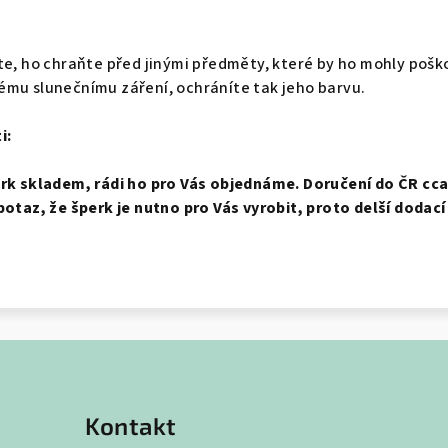
te, ho chraňte před jinými předměty, které by ho mohly pošk
ému slunečnímu záření, ochráníte tak jeho barvu.
i:
erk skladem, rádi ho pro Vás objednáme. Doručení do ČR cca 
potaz, že šperk je nutno pro Vás vyrobit, proto delší dodací
Kontakt