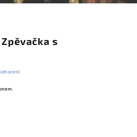
košík
 Zpěvačka s
odnocení
fonem.