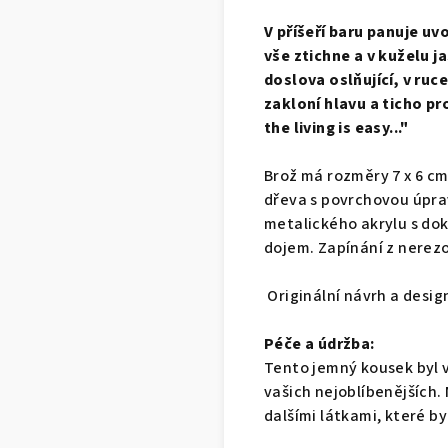
V příšeří baru panuje u
vše ztichne a v kuželu j
doslova oslňující, v ruc
zakloní hlavu a ticho pr
the living is easy..."
Brož má rozměry 7 x 6 cm
dřeva s povrchovou úprav
metalického akrylu s doko
dojem. Zapínání z nerezo
Originální návrh a desig
Péče a údržba:
Tento jemný kousek byl v
vašich nejoblíbenějších.
dalšími látkami, které by