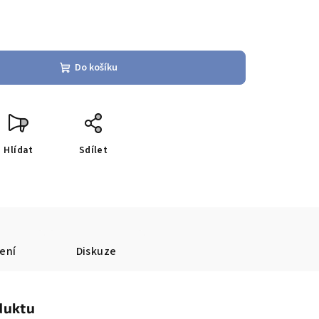
Do košíku
Hlídat
Sdílet
ení
Diskuze
duktu