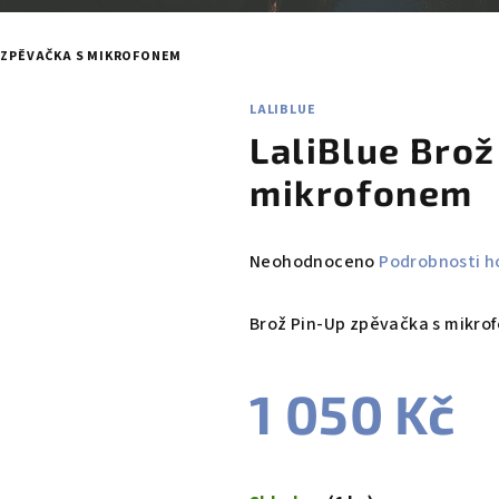
 ZPĚVAČKA S MIKROFONEM
LALIBLUE
LaliBlue Brož
mikrofonem
Průměrné
Neohodnoceno
Podrobnosti h
hodnocení
produktu
Brož Pin-Up zpěvačka s mikro
je
0,0
1 050 Kč
z
5
hvězdiček.
Měrná
cena: