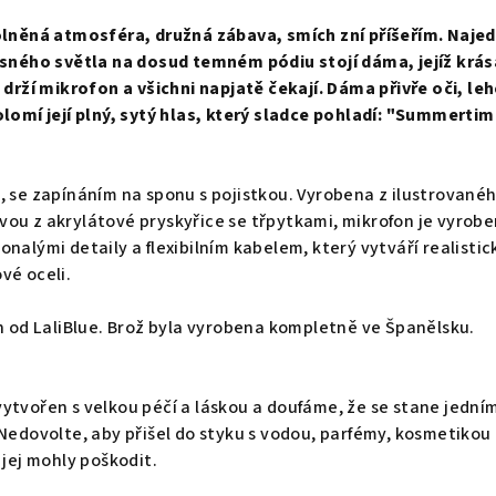
volněná atmosféra, družná zábava, smích zní příšeřím. Naje
asného světla na dosud temném pódiu stojí dáma, jejíž krás
e drží mikrofon a všichni napjatě čekají. Dáma přivře oči, le
olomí její plný, sytý hlas, který sladce pohladí: "Summerti
, se zapínáním na sponu s pojistkou. Vyrobena z ilustrované
ou z akrylátové pryskyřice se třpytkami, mikrofon je vyrobe
nalými detaily a flexibilním kabelem, který vytváří realistic
vé oceli.
n od LaliBlue. Brož byla vyrobena kompletně ve Španělsku.
ytvořen s velkou péčí a láskou a doufáme, že se stane jední
 Nedovolte, aby přišel do styku s vodou, parfémy, kosmetikou
 jej mohly poškodit.