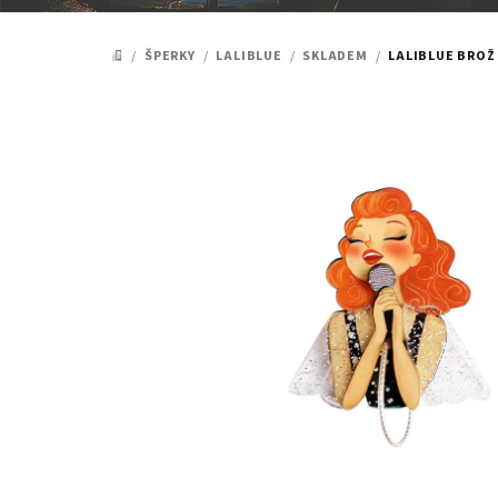
/
ŠPERKY
/
LALIBLUE
/
SKLADEM
/
LALIBLUE BROŽ
DOMŮ