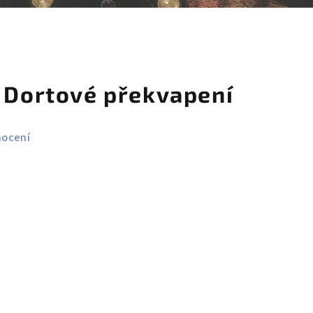
košík
ž Dortové překvapení
nocení