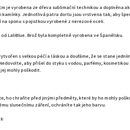
 cm je vyrobena ze dřeva sublimační technikou a doplněna a
i kamínky. Jednotlivá patra dortu jsou vrstvena tak, aby špe
 na sponu s pojistkou vyrobené z nerezové oceli.
n od LaliBlue. Brož byla kompletně vyrobena ve Španělsku.
ytvořen s velkou péčí a láskou a doufáme, že se stane jední
 Nedovolte, aby přišel do styku s vodou, parfémy, kosmetikou
 jej mohly poškodit.
te, ho chraňte před jinými předměty, které by ho mohly pošk
ému slunečnímu záření, ochráníte tak jeho barvu.
i: