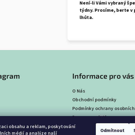
Není-li Vámi vybraný šp
týdny. Prosíme, berte v 
lhůta.
tagram
Informace pro vás
O Nás
Obchodní podmínky
Podmínky ochrany osobních
Doprava a platba
Vrácení a výměna zboží
zaci obsahu a reklam, poskytování
Odmítnout
álních médií a analýze naší
Hodnocení obchodu