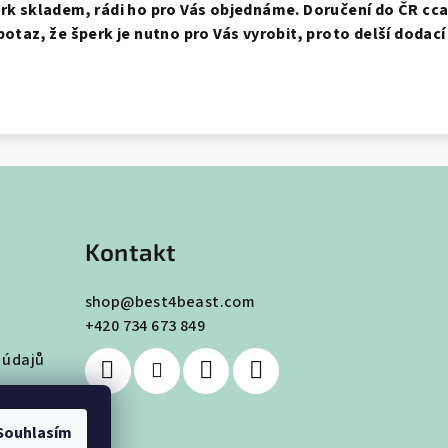
erk skladem, rádi ho pro Vás objednáme. Doručení do ČR cca 
potaz, že šperk je nutno pro Vás vyrobit, proto delší dodací
Kontakt
shop
@
best4beast.com
+420 734 673 849
 údajů
Souhlasím