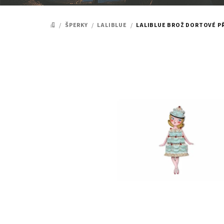
/
ŠPERKY
/
LALIBLUE
/
LALIBLUE BROŽ DORTOVÉ P
DOMŮ