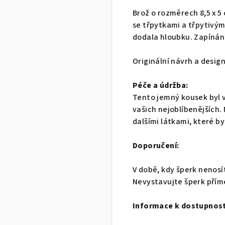
Brož o rozměrech 8,5 x 5
se třpytkami a třpytivým
dodala hloubku. Zapínání
Originální návrh a desig
Péče a údržba:
Tento jemný kousek byl v
vašich nejoblíbenějších.
dalšími látkami, které by
Doporučení:
V době, kdy šperk nenosí
Nevystavujte šperk přím
Informace k dostupnost