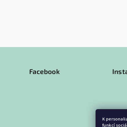
Z
á
Facebook
Ins
p
a
t
í
K personali
funkcí soci