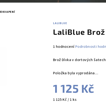
ŘEKVAPENÍ
LALIBLUE
LaliBlue Bro
Průměrné
1 hodnocení
Podrobnosti hod
hodnocení
produktu
Brož Dívka v dortových šatech
je
5,0
Položka byla vyprodána…
z
5
1 125 Kč
hvězdiček.
Měrná
1 125 Kč / 1 ks
cena: