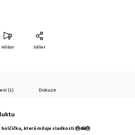
Hlídat
Sdílet
ní (1)
Diskuze
duktu
 holčičku, která miluje sladkosti 🎂🍰🎂