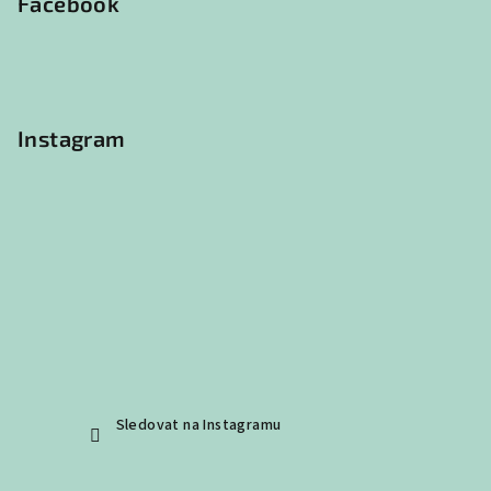
p
Facebook
a
t
í
Instagram
Sledovat na Instagramu