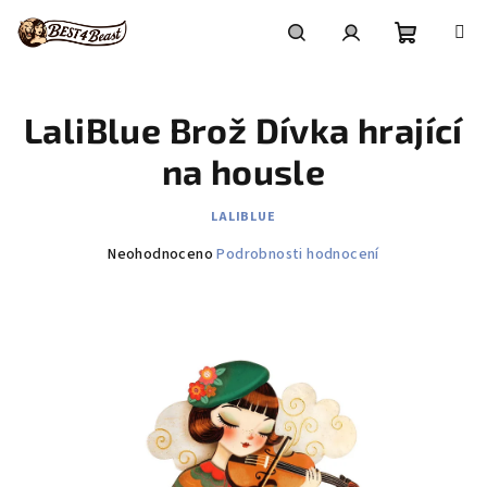
Přejít
na
obsah
Nákupní
Hledat
Přihlášení
LaliBlue Brož Dívka hrající
košík
na housle
LALIBLUE
Průměrné
Neohodnoceno
Podrobnosti hodnocení
hodnocení
produktu
je
0,0
z
5
hvězdiček.