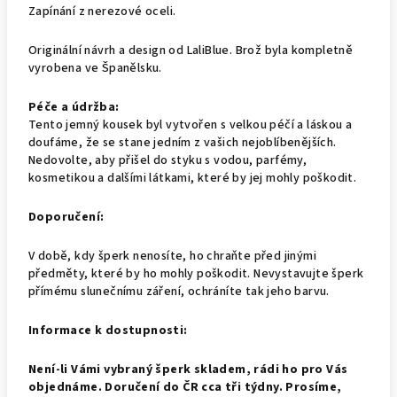
Zapínání z nerezové oceli.
Originální návrh a design od LaliBlue. Brož byla kompletně
vyrobena ve Španělsku.
Péče a údržba:
Tento jemný kousek byl vytvořen s velkou péčí a láskou a
doufáme, že se stane jedním z vašich nejoblíbenějších.
Nedovolte, aby přišel do styku s vodou, parfémy,
kosmetikou a dalšími látkami, které by jej mohly poškodit.
Doporučení:
V době, kdy šperk nenosíte, ho chraňte před jinými
předměty, které by ho mohly poškodit. Nevystavujte šperk
přímému slunečnímu záření, ochráníte tak jeho barvu.
Informace k dostupnosti:
Není-li Vámi vybraný šperk skladem, rádi ho pro Vás
objednáme. Doručení do ČR cca tři týdny. Prosíme,