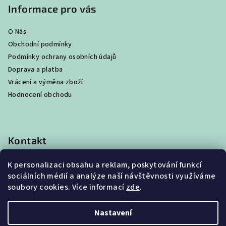
Informace pro vás
O Nás
Obchodní podmínky
Podmínky ochrany osobních údajů
Doprava a platba
Vrácení a výměna zboží
Hodnocení obchodu
Kontakt
shop
@
best4beast.com
K personalizaci obsahu a reklam, poskytování funkcí
+420 734 673 849
sociálních médií a analýze naší návštěvnosti využíváme
soubory cookies. Více informací
zde
.
Nastavení