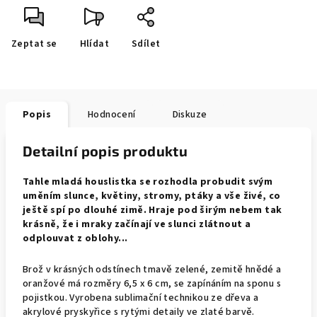
Zeptat se
Hlídat
Sdílet
Popis
Hodnocení
Diskuze
Detailní popis produktu
Tahle mladá houslistka se rozhodla probudit svým
uměním slunce, květiny, stromy, ptáky a vše živé, co
ještě spí po dlouhé zimě. Hraje pod širým nebem tak
krásně, že i mraky začínají ve slunci zlátnout a
odplouvat z oblohy...
Brož v krásných odstínech tmavě zelené, zemitě hnědé a
oranžové má rozměry 6,5 x 6 cm,
se zapínáním na sponu s
pojistkou. Vyrobena sublimační technikou ze dřeva a
akrylové pryskyřice s rytými detaily ve zlaté barvě.