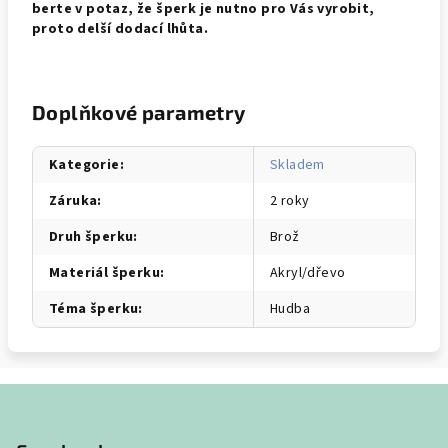
berte v potaz, že šperk je nutno pro Vás vyrobit,
proto delší dodací lhůta.
Doplňkové parametry
Kategorie
:
Skladem
Záruka
:
2 roky
Druh šperku
:
Brož
Materiál šperku
:
Akryl/dřevo
Téma šperku
:
Hudba
Z
á