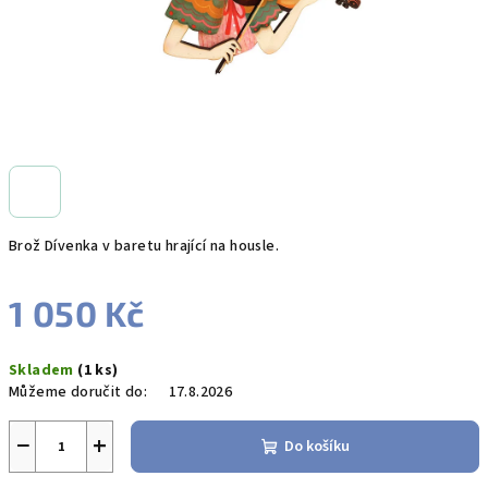
Brož Dívenka v baretu hrající na housle.
1 050 Kč
Měrná
Skladem
(1 ks)
cena:
Můžeme doručit do:
17.8.2026
−
+
Do košíku