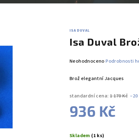
ISA DUVAL
Isa Duval Bro
Průměrné
Neohodnoceno
Podrobnosti h
hodnocení
produktu
Brož elegantní Jacques
je
0,0
standardní cena:
1 170 Kč
–20
z
936 Kč
5
hvězdiček.
Měrná
cena:
Skladem
(1 ks)