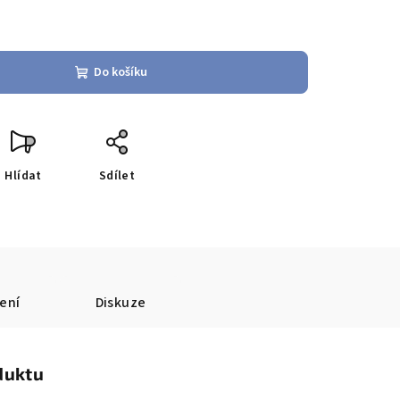
Do košíku
Hlídat
Sdílet
ení
Diskuze
duktu