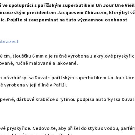
á ve spolupráci s pařížským superbutikem Un Jour Une Vieil
ancouzským prezidentem Jacquesem Chiracem, který byl v
hic. Pojďte si zavzpomínat na tuto významnou osobnost
 obrazech
,8 cm, tloušťku 6 mm a je ručně vyrobena z akrylové pryskyřic
rované, ručně malované a lakované.
ci návrhářky Isa Duval s pařížským superbutikem Un Jour Une
ě vyrobena v její dílně v Paříži.
evné, dárkové krabičce s rytinou podpisu autorky Isa Duval
.
ové pryskyřice. Nedovolte, aby přišel do styku s vodou, parfé