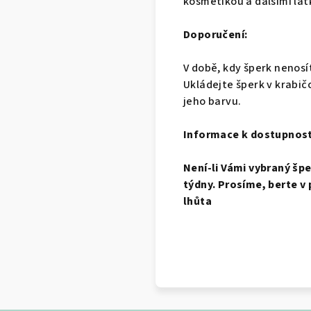
kosmetikou a dalšími lát
Doporučení:
V době, kdy šperk nenosí
Ukládejte šperk v krabič
jeho barvu.
Informace k dostupnost
Není-li Vámi vybraný šp
týdny. Prosíme, berte v 
lhůta