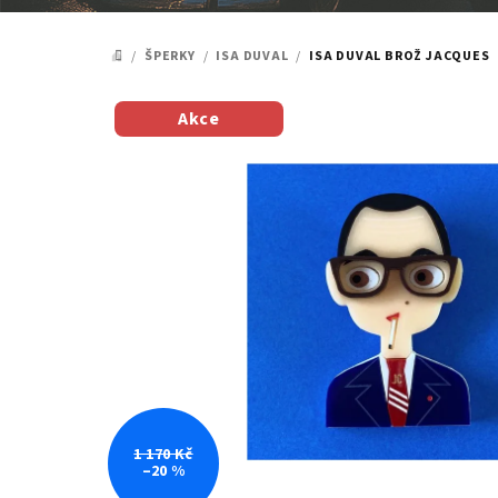
/
ŠPERKY
/
ISA DUVAL
/
ISA DUVAL BROŽ JACQUES
DOMŮ
Akce
1 170 Kč
–20 %