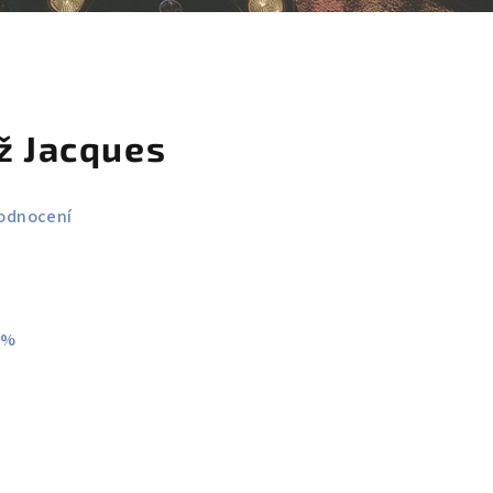
košík
ž Jacques
odnocení
 %