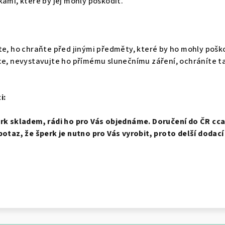
kami, které by jej mohly poškodit.
te, ho chraňte před jinými předměty, které by ho mohly pošk
ce, nevystavujte ho přímému slunečnímu záření, ochráníte t
i:
erk skladem, rádi ho pro Vás objednáme. Doručení do ČR cca 
potaz, že šperk je nutno pro Vás vyrobit, proto delší dodací