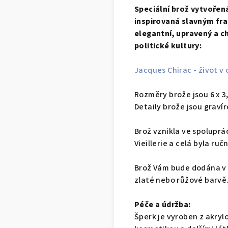
Speciální brož vytvořen
inspirovaná slavným fr
elegantní, upravený a c
politické kultury:
Jacques Chirac - život v
Rozměry brože jsou 6 x 3
Detaily brože jsou graví
Brož vznikla ve spoluprá
Vieillerie a celá byla ručn
Brož Vám bude dodána v p
zlaté nebo růžové barvě
Péče a údržba:
Šperk je vyroben z akryl