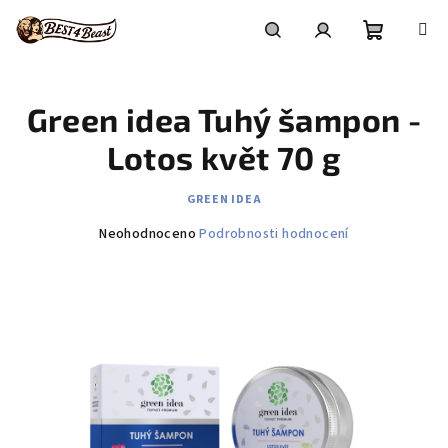
Přejít
na
obsah
Nákupní
Hledat
Přihlášení
Green idea Tuhý šampon -
košík
Lotos květ 70 g
GREEN IDEA
Průměrné
Neohodnoceno
Podrobnosti hodnocení
hodnocení
produktu
je
0,0
z
5
hvězdiček.