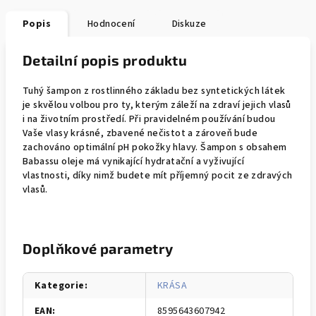
Popis
Hodnocení
Diskuze
Detailní popis produktu
Tuhý šampon z rostlinného základu bez syntetických látek
je skvělou volbou pro ty, kterým záleží na zdraví jejich vlasů
i na životním prostředí. Při pravidelném používání budou
Vaše vlasy krásné, zbavené nečistot a zároveň bude
zachováno optimální pH pokožky hlavy. Šampon s obsahem
Babassu oleje má vynikající hydratační a vyživující
vlastnosti, díky nimž budete mít příjemný pocit ze zdravých
vlasů.
Doplňkové parametry
Kategorie
:
KRÁSA
EAN
:
8595643607942