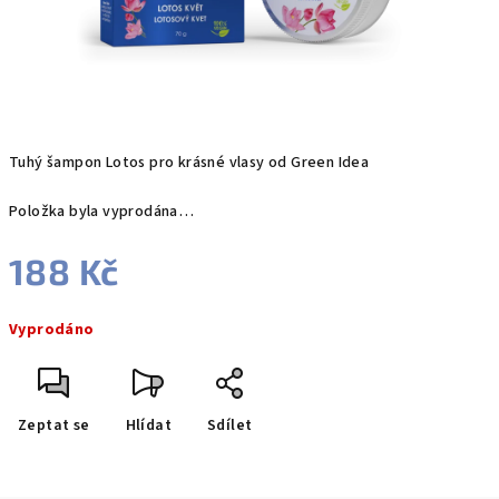
Tuhý šampon Lotos pro krásné vlasy od Green Idea
Položka byla vyprodána…
188 Kč
Měrná
Vyprodáno
cena:
Zeptat se
Hlídat
Sdílet