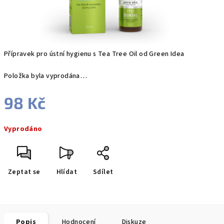
Přípravek pro ústní hygienu s Tea Tree Oil od Green Idea
Položka byla vyprodána…
98 Kč
Měrná
Vyprodáno
cena:
Zeptat se
Hlídat
Sdílet
Popis
Hodnocení
Diskuze