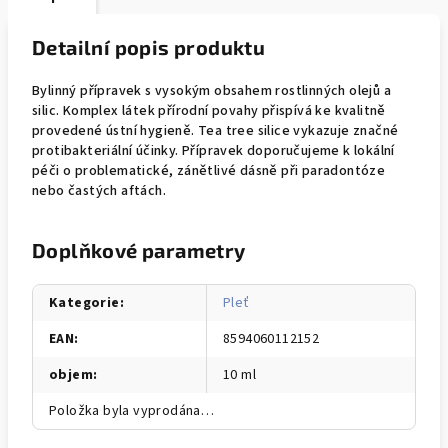
Detailní popis produktu
Bylinný přípravek s vysokým obsahem rostlinných olejů a
silic. Komplex látek přírodní povahy přispívá ke kvalitně
provedené ústní hygieně. Tea tree silice vykazuje značné
protibakteriální účinky. Přípravek doporučujeme k lokální
péči o problematické, zánětlivé dásně při paradontóze
nebo častých aftách.
Doplňkové parametry
Kategorie
:
Pleť
EAN
:
8594060112152
objem
:
10 ml
Položka byla vyprodána…