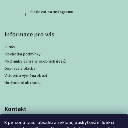
Sledovat na Instagramu
Informace pro vás
O Nás
Obchodní podmínky
Podmínky ochrany osobních údajů
Doprava a platba
Vrácení a výměna zboží
Hodnocení obchodu
Kontakt
shop
@
best4beast.com
K personalizaci obsahu a reklam, poskytování funkcí
+420 734 673 849