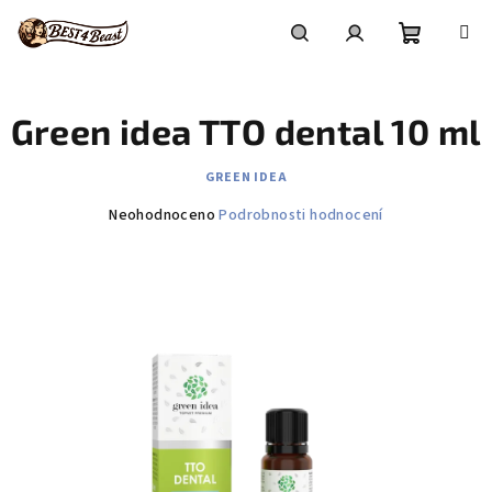
Přejít
na
obsah
Nákupní
Hledat
Přihlášení
Green idea TTO dental 10 ml
košík
GREEN IDEA
Průměrné
Neohodnoceno
Podrobnosti hodnocení
hodnocení
produktu
je
0,0
z
5
hvězdiček.