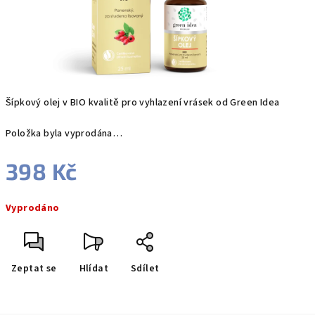
Šípkový olej v BIO kvalitě pro vyhlazení vrásek od Green Idea
Položka byla vyprodána…
398 Kč
Měrná
Vyprodáno
cena:
Zeptat se
Hlídat
Sdílet