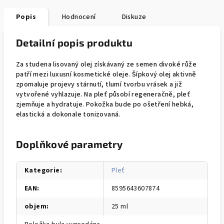
Popis
Hodnocení
Diskuze
Detailní popis produktu
Za studena lisovaný olej získávaný ze semen divoké růže
patří mezi luxusní kosmetické oleje. Šípkový olej aktivně
zpomaluje projevy stárnutí, tlumí tvorbu vrásek a již
vytvořené vyhlazuje. Na pleť působí regeneračně, pleť
zjemňuje a hydratuje. Pokožka bude po ošetření hebká,
elastická a dokonale tonizovaná.
Doplňkové parametry
Kategorie
:
Pleť
EAN
:
8595643607874
objem
:
25 ml