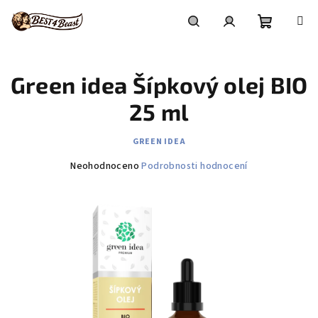
Přejít
na
obsah
Nákupní
Hledat
Přihlášení
Green idea Šípkový olej BIO
košík
25 ml
GREEN IDEA
Průměrné
Neohodnoceno
Podrobnosti hodnocení
hodnocení
produktu
je
0,0
z
5
hvězdiček.