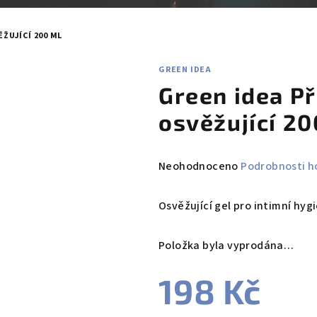
ŽUJÍCÍ 200 ML
GREEN IDEA
Green idea Př
osvěžující 20
Průměrné
Neohodnoceno
Podrobnosti h
hodnocení
produktu
Osvěžující gel pro intimní hyg
je
0,0
Položka byla vyprodána…
z
5
198 Kč
hvězdiček.