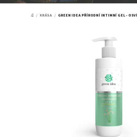
/
KRÁSA
/
GREEN IDEA PŘÍRODNÍ INTIMNÍ GEL - OSVĚ
DOMŮ