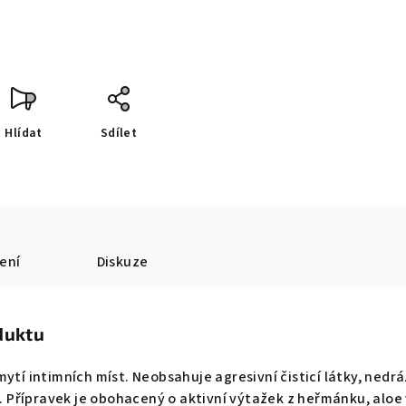
Hlídat
Sdílet
ení
Diskuze
duktu
ytí intimních míst. Neobsahuje agresivní čisticí látky, nedrá
vý. Přípravek je obohacený o aktivní výtažek z heřmánku, aloe