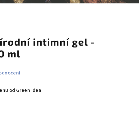
košík
írodní intimní gel -
0 ml
odnocení
ienu od Green Idea