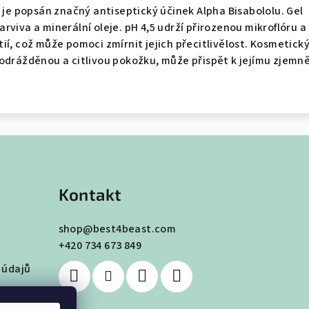
e je popsán značný antiseptický účinek Alpha Bisabololu. Gel
rviva a minerální oleje. pH 4,5 udrží přirozenou mikroflóru a
ií, což může pomoci zmírnit jejich přecitlivělost. Kosmetick
odrážděnou a citlivou pokožku, může přispět k jejímu zjemně
Kontakt
shop
@
best4beast.com
+420 734 673 849
 údajů