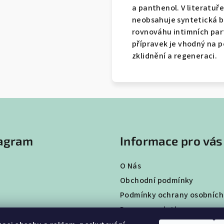
a panthenol. V literatuř
neobsahuje syntetická ba
rovnováhu intimních part
přípravek je vhodný na p
zklidnění a regeneraci.
tagram
Informace pro vás
O Nás
Obchodní podmínky
Podmínky ochrany osobních
Doprava a platba