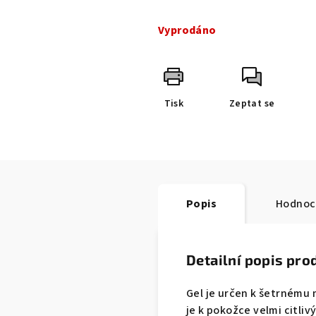
Měrná
cena:
Vyprodáno
Tisk
Zeptat se
Popis
Hodnoc
Detailní popis pro
Gel je určen k šetrnému m
je k pokožce velmi citli