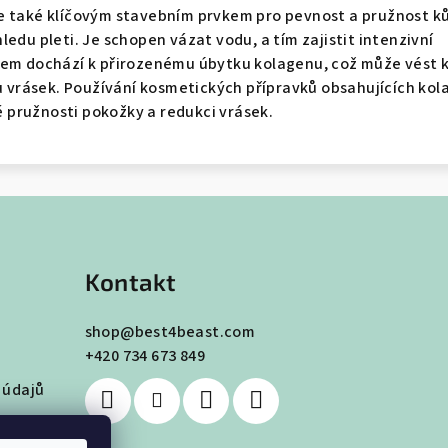
e také klíčovým stavebním prvkem pro pevnost a pružnost k
edu pleti. Je schopen vázat vodu, a tím zajistit intenzivní
kem dochází k přirozenému úbytku kolagenu, což může vést 
ku vrásek. Používání kosmetických přípravků obsahujících ko
pružnosti pokožky a redukci vrásek.
Kontakt
shop
@
best4beast.com
+420 734 673 849
 údajů