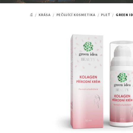
/
KRÁSA
/
PEČUJÍCÍ KOSMETIKA
/
PLEŤ
/
GREEN ID
DOMŮ