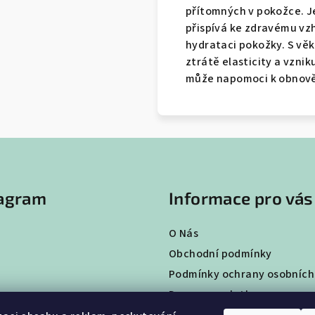
přítomných v pokožce. J
přispívá ke zdravému vzhl
hydrataci pokožky. S vě
ztrátě elasticity a vzni
může napomoci k obnově 
tagram
Informace pro vás
O Nás
Obchodní podmínky
Podmínky ochrany osobních
Doprava a platba