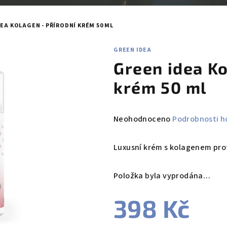
EA KOLAGEN - PŘÍRODNÍ KRÉM 50 ML
GREEN IDEA
Green idea Ko
krém 50 ml
Průměrné
Neohodnoceno
Podrobnosti h
hodnocení
produktu
Luxusní krém s kolagenem prot
je
0,0
Položka byla vyprodána…
z
5
398 Kč
hvězdiček.