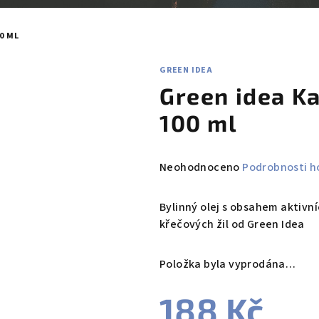
0 ML
GREEN IDEA
Green idea Ka
100 ml
Průměrné
Neohodnoceno
Podrobnosti h
hodnocení
produktu
Bylinný olej s obsahem aktivn
je
křečových žil od Green Idea
0,0
z
Položka byla vyprodána…
5
hvězdiček.
188 Kč