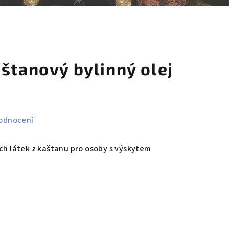
košík
štanový bylinný olej
odnocení
ích látek z kaštanu pro osoby s výskytem