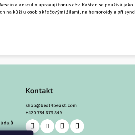
Aescin a aesculin upravují tonus cév. Kaštan se používá jako
cích na kůži u osob s křečovými žilami, na hemoroidy a při sy
Kontakt
shop
@
best4beast.com
+420 734 673 849
 údajů