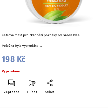
Kafrová mast pro zklidnění pokožky od Green Idea
Položka byla vyprodána…
198 Kč
Měrná
Vyprodáno
cena:
Zeptat se
Hlídat
Sdílet