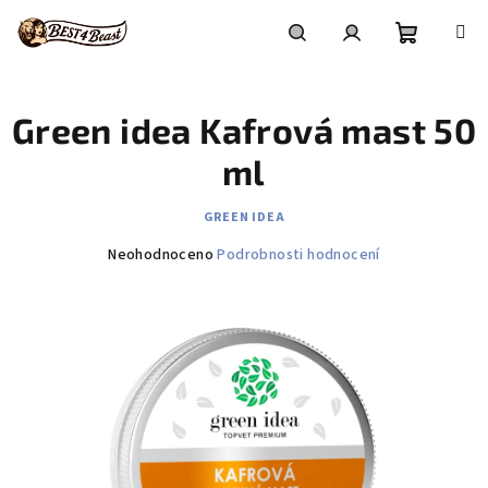
Přejít
na
obsah
Nákupní
Hledat
Přihlášení
Green idea Kafrová mast 50
košík
ml
GREEN IDEA
Průměrné
Neohodnoceno
Podrobnosti hodnocení
hodnocení
produktu
je
0,0
z
5
hvězdiček.