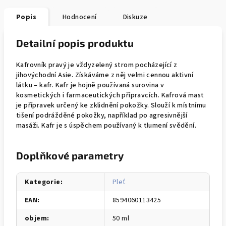
Popis
Hodnocení
Diskuze
Detailní popis produktu
Kafrovník pravý je vždyzelený strom pocházející z
jihovýchodní Asie. Získáváme z něj velmi cennou aktivní
látku – kafr. Kafr je hojně používaná surovina v
kosmetických i farmaceutických přípravcích. Kafrová mast
je přípravek určený ke zklidnění pokožky. Slouží k místnímu
tišení podrážděné pokožky, například po agresivnější
masáži. Kafr je s úspěchem používaný k tlumení svědění.
Doplňkové parametry
Kategorie
:
Pleť
EAN
:
8594060113425
objem
:
50 ml