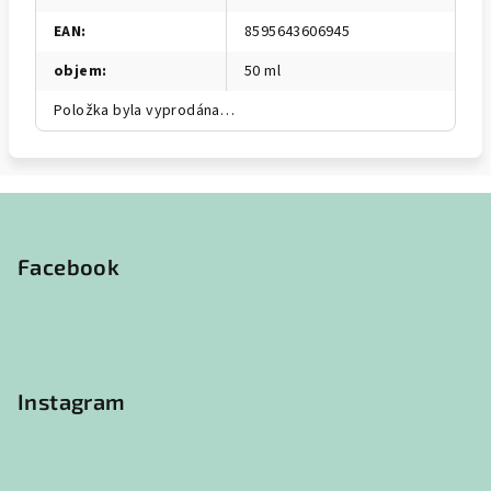
EAN
:
8595643606945
objem
:
50 ml
Položka byla vyprodána…
Z
á
p
Facebook
a
t
í
Instagram