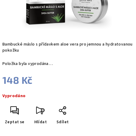
Bambucké máslo s přídavkem aloe vera pro jemnou a hydratovanou
pokožku
Položka byla vyprodána…
148 Kč
Měrná
Vyprodáno
cena:
Zeptat se
Hlídat
Sdílet