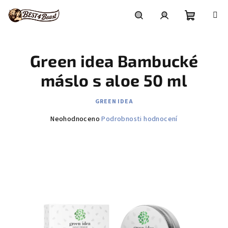
Přejít
na
obsah
Nákupní
Hledat
Přihlášení
Green idea Bambucké
košík
máslo s aloe 50 ml
GREEN IDEA
Průměrné
Neohodnoceno
Podrobnosti hodnocení
hodnocení
produktu
je
0,0
z
5
hvězdiček.