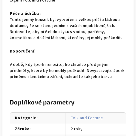
logem Folk and Fortune.
Péče a údržba:
Tento jemný kousek byl vytvořen s velkou péčí a láskou a
doufáme, že se stane jedním z vašich nejoblíbenějších.
Nedovolte, aby přišel do styku s vodou, parfémy,
kosmetikou a dalšími látkami, které by jej mohly poškodit.
Doporučení:
V době, kdy šperk nenosíte, ho chraňte před jinými
předměty, které by ho mohly poškodit. Nevystavujte šperk
přímému slunečnímu záření, ochráníte tak jeho barvu.
Doplňkové parametry
Kategorie
:
Folk and Fortune
Záruka
:
2 roky