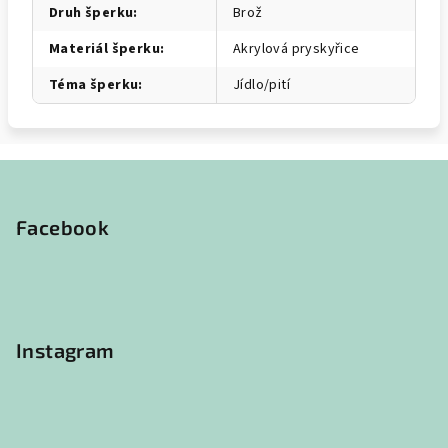
Druh šperku
:
Brož
Materiál šperku
:
Akrylová pryskyřice
Téma šperku
:
Jídlo/pití
Z
á
p
Facebook
a
t
í
Instagram