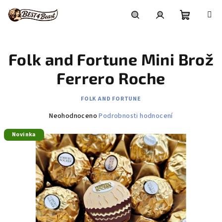
Přejít
na
obsah
Nákupní
Hledat
Přihlášení
Folk and Fortune Mini Brož
košík
Ferrero Roche
FOLK AND FORTUNE
Průměrné
Neohodnoceno
Podrobnosti hodnocení
hodnocení
Novinka
produktu
je
0,0
z
5
hvězdiček.