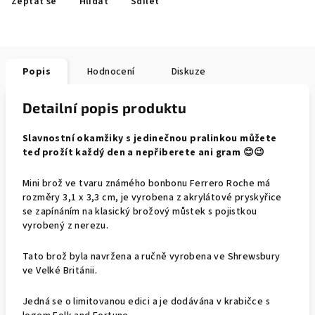
Zeptat se
Hlídat
Sdílet
Popis
Hodnocení
Diskuze
Detailní popis produktu
Slavnostní okamžiky s jedinečnou pralinkou můžete
teď prožít každý den a nepřiberete ani gram 😊😉
Mini brož ve tvaru známého bonbonu Ferrero Roche má
rozměry 3,1 x 3,3 cm, je vyrobena z akrylátové pryskyřice
se zapínáním na klasický brožový můstek s pojistkou
vyrobený z nerezu.
Tato brož byla navržena a ručně vyrobena ve Shrewsbury
ve Velké Británii.
Jedná se o limitovanou edici a je dodávána v krabičce s