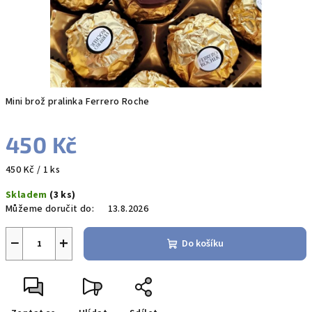
Mini brož pralinka Ferrero Roche
450 Kč
Měrná
450 Kč / 1 ks
cena:
Skladem
(3 ks)
Můžeme doručit do:
13.8.2026
−
+
Do košíku