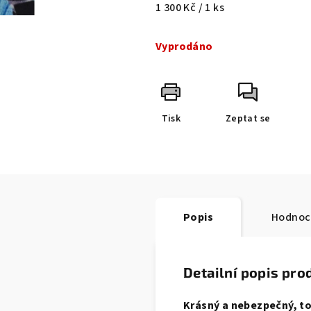
Měrná
1 300 Kč / 1 ks
cena:
Vyprodáno
Tisk
Zeptat se
Popis
Hodnoc
Detailní popis pro
Krásný a nebezpečný, to 