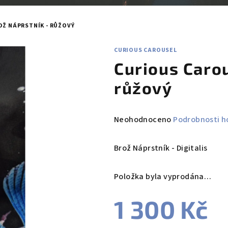
Ž NÁPRSTNÍK - RŮŽOVÝ
CURIOUS CAROUSEL
Curious Carou
růžový
Průměrné
Neohodnoceno
Podrobnosti h
hodnocení
produktu
Brož Náprstník - Digitalis
je
0,0
Položka byla vyprodána…
z
5
1 300 Kč
hvězdiček.