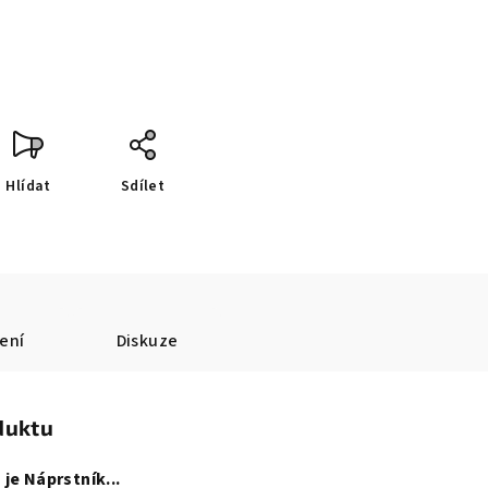
Hlídat
Sdílet
ení
Diskuze
duktu
je Náprstník...