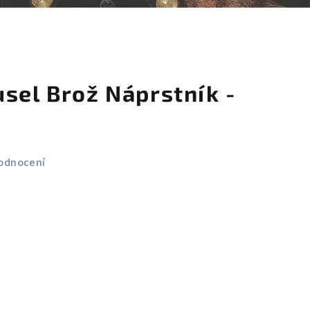
košík
sel Brož Náprstník -
odnocení