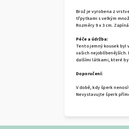
Brož je vyrobena z vrst
třpytkami s velkým množ
Rozměry 9 x 3 cm. Zapíná
Péče a údržba:
Tento jemný kousek byl v
vašich nejoblíbenějších.
dalšími látkami, které by
Doporučení:
V době, kdy šperk nenosí
Nevystavujte šperk přím