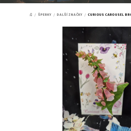
/
ŠPERKY
/
DALŠÍ ZNAČKY
/
CURIOUS CAROUSEL BRO
DOMŮ