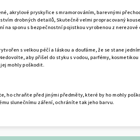
vené, akrylové pryskyřice s mramorováním, barevnými přecho
stvím drobných detailů, Skutečně velmi propracovaný kouse
ní na sponu s bezpečnostní pojistkou vyrobenou z nerezové o
ytvořen s velkou péčí a láskou a doufáme, že se stane jední
 Nedovolte, aby přišel do styku s vodou, parfémy, kosmetikou
 jej mohly poškodit.
te, ho chraňte před jinými předměty, které by ho mohly pošk
ému slunečnímu záření, ochráníte tak jeho barvu.