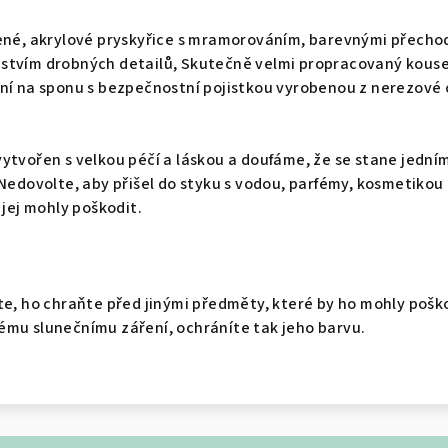
vené, akrylové pryskyřice s mramorováním, barevnými přecho
stvím drobných detailů, Skutečně velmi propracovaný kouse
ní na sponu s bezpečnostní pojistkou vyrobenou z nerezové o
ytvořen s velkou péčí a láskou a doufáme, že se stane jední
 Nedovolte, aby přišel do styku s vodou, parfémy, kosmetikou
 jej mohly poškodit.
te, ho chraňte před jinými předměty, které by ho mohly pošk
ému slunečnímu záření, ochráníte tak jeho barvu.