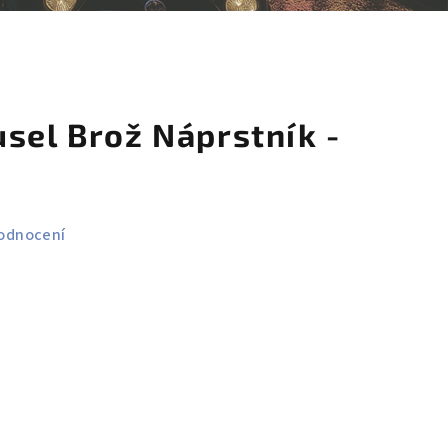
košík
sel Brož Náprstník -
odnocení