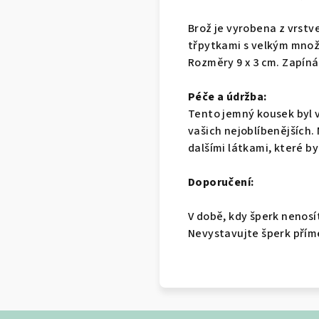
Brož je vyrobena z vrst
třpytkami s velkým množ
Rozměry 9 x 3 cm. Zapíná
Péče a údržba:
Tento jemný kousek byl v
vašich nejoblíbenějších.
dalšími látkami, které by
Doporučení:
V době, kdy šperk nenosí
Nevystavujte šperk přím