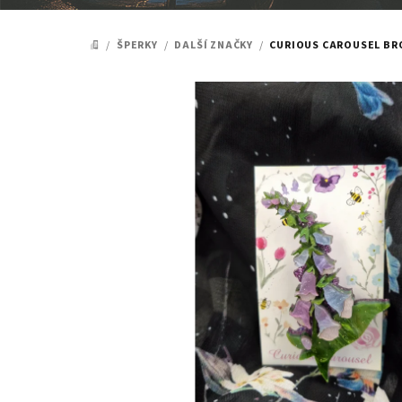
/
ŠPERKY
/
DALŠÍ ZNAČKY
/
CURIOUS CAROUSEL BRO
DOMŮ