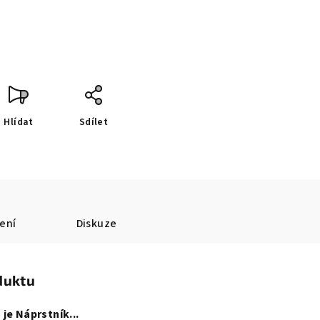
Hlídat
Sdílet
ení
Diskuze
duktu
je Náprstník...