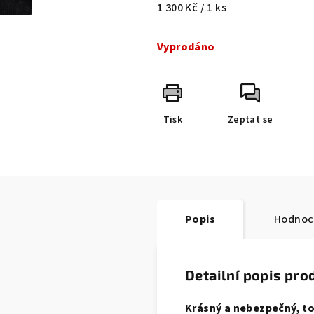
Měrná
1 300 Kč / 1 ks
cena:
Vyprodáno
Tisk
Zeptat se
Popis
Hodnoc
Detailní popis pro
Krásný a nebezpečný, to 