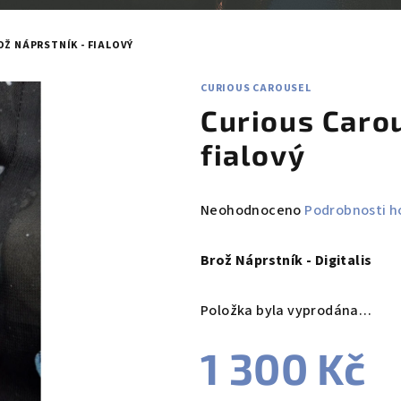
Ž NÁPRSTNÍK - FIALOVÝ
CURIOUS CAROUSEL
Curious Carou
fialový
Průměrné
Neohodnoceno
Podrobnosti h
hodnocení
produktu
Brož Náprstník - Digitalis
je
0,0
Položka byla vyprodána…
z
5
1 300 Kč
hvězdiček.