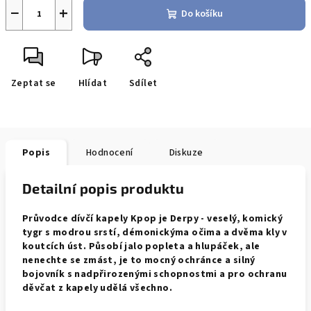
−
+
Do košíku
Zeptat se
Hlídat
Sdílet
Popis
Hodnocení
Diskuze
Detailní popis produktu
Průvodce dívčí kapely Kpop je Derpy - veselý, komický
tygr s modrou srstí, démonickýma očima a dvěma kly v
koutcích úst. Působí jalo popleta a hlupáček, ale
nenechte se zmást, je to mocný ochránce a silný
bojovník s nadpřirozenými schopnostmi a pro ochranu
děvčat z kapely udělá všechno.