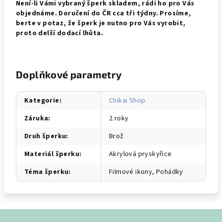
Není-li Vámi vybraný šperk skladem, rádi ho pro Vás
objednáme. Doručení do ČR cca tři týdny. Prosíme,
berte v potaz, že šperk je nutno pro Vás vyrobit,
proto delší dodací lhůta.
Doplňkové parametry
Kategorie
:
Chikai Shop
Záruka
:
2 roky
Druh šperku
:
Brož
Materiál šperku
:
Akrylová pryskyřice
Téma šperku
:
Filmové ikony, Pohádky
Z