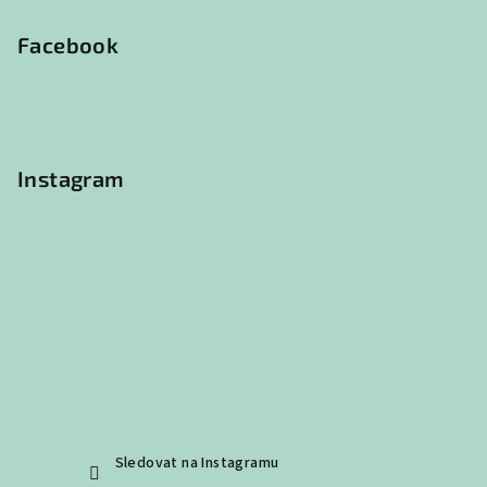
á
p
Facebook
a
t
í
Instagram
Sledovat na Instagramu