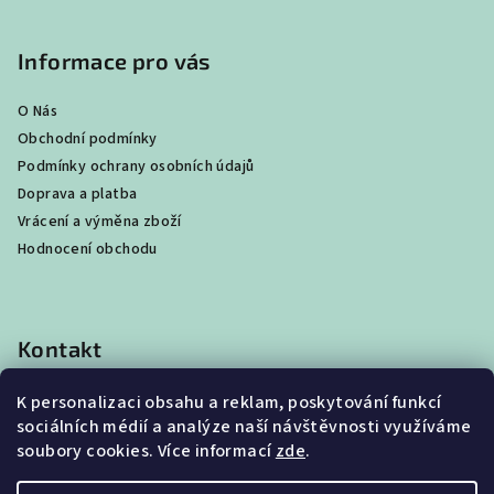
Informace pro vás
O Nás
Obchodní podmínky
Podmínky ochrany osobních údajů
Doprava a platba
Vrácení a výměna zboží
Hodnocení obchodu
Kontakt
shop
@
best4beast.com
K personalizaci obsahu a reklam, poskytování funkcí
+420 734 673 849
sociálních médií a analýze naší návštěvnosti využíváme
soubory cookies. Více informací
zde
.