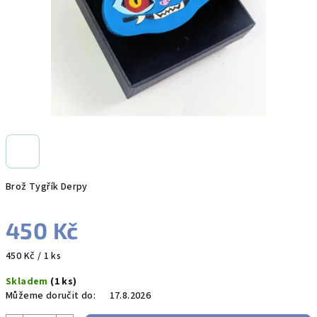
Brož Tygřík Derpy
450 Kč
Měrná
450 Kč / 1 ks
cena:
Skladem
(1 ks)
Můžeme doručit do:
17.8.2026