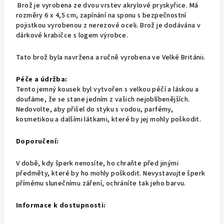
Brož je vyrobena ze dvou vrstev akrylové pryskyřice. Má
rozměry 6 x 4,5 cm, zapínání na sponu s bezpečnostní
pojistkou vyrobenou z nerezové oceli. Brož je dodávána v
dárkové krabičce s logem výrobce.
Tato brož byla navržena a ručně vyrobena ve Velké Británii.
Péče a údržba:
Tento jemný kousek byl vytvořen s velkou péčí a láskou a
doufáme, že se stane jedním z vašich nejoblíbenějších.
Nedovolte, aby přišel do styku s vodou, parfémy,
kosmetikou a dalšími látkami, které by jej mohly poškodit.
Doporučení:
V době, kdy šperk nenosíte, ho chraňte před jinými
předměty, které by ho mohly poškodit. Nevystavujte šperk
přímému slunečnímu záření, ochráníte tak jeho barvu.
Informace k dostupnosti: