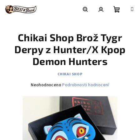
Přejít
na
obsah
Nákupní
Hledat
Přihlášení
Chikai Shop Brož Tygr
košík
Derpy z Hunter/X Kpop
Demon Hunters
CHIKAI SHOP
Průměrné
Neohodnoceno
Podrobnosti hodnocení
hodnocení
produktu
je
0,0
z
5
hvězdiček.