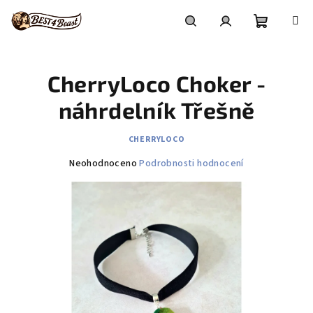
Přejít
na
obsah
Nákupní
Hledat
Přihlášení
CherryLoco Choker -
košík
náhrdelník Třešně
CHERRYLOCO
Průměrné
Neohodnoceno
Podrobnosti hodnocení
hodnocení
produktu
je
0,0
z
5
hvězdiček.