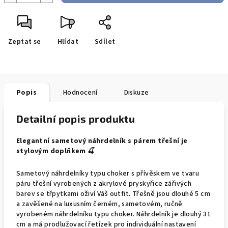
Zeptat se
Hlídat
Sdílet
Popis
Hodnocení
Diskuze
Detailní popis produktu
Elegantní sametový náhrdelník s párem třešní je
stylovým doplňkem 🍒
Sametový náhrdelníky typu choker s přívěskem ve tvaru
páru třešní vyrobených z akrylové pryskyřice zářivých
barev se třpytkami oživí Váš outfit. Třešně jsou dlouhé 5 cm
a zavěšené na luxusním černém, sametovém, ručně
vyrobeném náhrdelníku typu choker. Náhrdelník je dlouhý 31
cm a má prodlužovací řetízek pro individuální nastavení