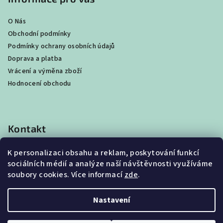
O Nás
Obchodní podmínky
Podmínky ochrany osobních údajů
Doprava a platba
Vrácení a výměna zboží
Hodnocení obchodu
Kontakt
shop
@
best4beast.com
K personalizaci obsahu a reklam, poskytování funkcí
+420 734 673 849
sociálních médií a analýze naší návštěvnosti využíváme
soubory cookies. Více informací
zde
.
Nastavení
Copyright 2026
Best4Beast
. Všechna práva vyhrazena.