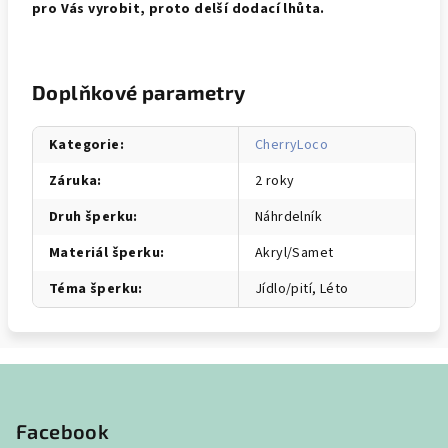
pro Vás vyrobit, proto delší dodací lhůta.
Doplňkové parametry
Kategorie
:
CherryLoco
Záruka
:
2 roky
Druh šperku
:
Náhrdelník
Materiál šperku
:
Akryl/Samet
Téma šperku
:
Jídlo/pití, Léto
Z
á
p
Facebook