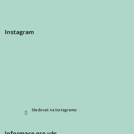
a
t
í
Instagram
Sledovat na Instagramu
Informace pro vás