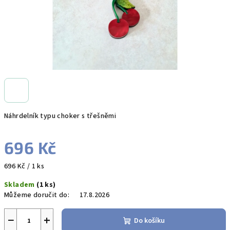
Náhrdelník typu choker s třešněmi
696 Kč
Měrná
696 Kč / 1 ks
cena:
Skladem
(1 ks)
Můžeme doručit do:
17.8.2026
−
+
Do košíku