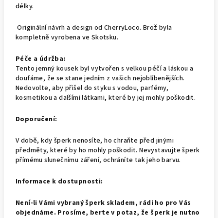
délky.
Originální návrh a design od CherryLoco. Brož byla
kompletně vyrobena ve Skotsku.
Péče a údržba:
Tento jemný kousek byl vytvořen s velkou péčí a láskou a
doufáme, že se stane jedním z vašich nejoblíbenějších.
Nedovolte, aby přišel do styku s vodou, parfémy,
kosmetikou a dalšími látkami, které by jej mohly poškodit.
Doporučení:
V době, kdy šperk nenosíte, ho chraňte před jinými
předměty, které by ho mohly poškodit. Nevystavujte šperk
přímému slunečnímu záření, ochráníte tak jeho barvu.
Informace k dostupnosti:
Není-li Vámi vybraný šperk skladem, rádi ho pro Vás
objednáme. Prosíme, berte v potaz, že šperk je nutno