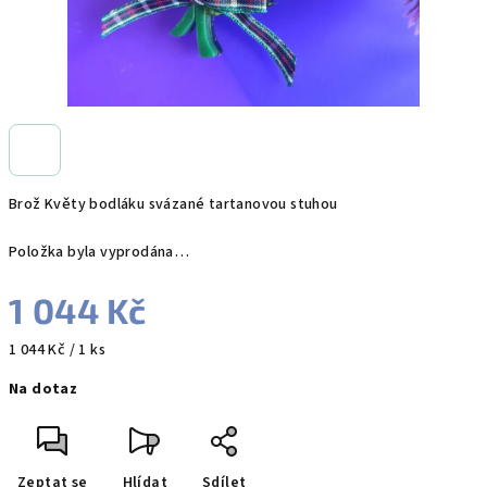
Brož Květy bodláku svázané tartanovou stuhou
Položka byla vyprodána…
1 044 Kč
Měrná
1 044 Kč / 1 ks
cena:
Na dotaz
Zeptat se
Hlídat
Sdílet