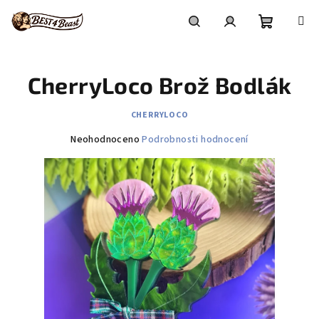
Přejít
na
obsah
Nákupní
Hledat
Přihlášení
CherryLoco Brož Bodlák
košík
CHERRYLOCO
Průměrné
Neohodnoceno
Podrobnosti hodnocení
hodnocení
produktu
je
0,0
z
5
hvězdiček.