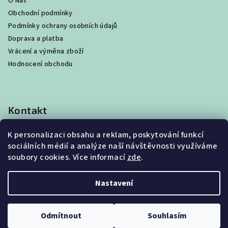
O Nás
Obchodní podmínky
Podmínky ochrany osobních údajů
Doprava a platba
Vrácení a výměna zboží
Hodnocení obchodu
Kontakt
shop
@
best4beast.com
K personalizaci obsahu a reklam, poskytování funkcí
+420 734 673 849
sociálních médií a analýze naší návštěvnosti využíváme
soubory cookies. Více informací
zde
.
Nastavení
Copyright 2026
Best4Beast
. Všechna práva vyhrazena.
Upravit nastavení cookies
Odmítnout
Souhlasím
Můžeme Vám pomoci?