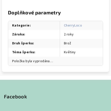
Doplňkové parametry
Kategorie
:
CherryLoco
Záruka
:
2 roky
Druh šperku
:
Brož
Téma šperku
:
Květiny
Položka byla vyprodána…
Z
á
p
Facebook
a
t