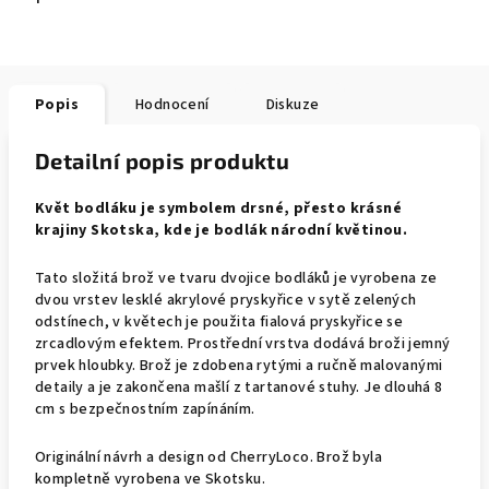
Popis
Hodnocení
Diskuze
Detailní popis produktu
Květ bodláku je symbolem drsné, přesto krásné
krajiny Skotska, kde je bodlák národní květinou.
Tato složitá brož ve tvaru dvojice bodláků je vyrobena ze
dvou vrstev lesklé akrylové pryskyřice v sytě zelených
odstínech, v květech je použita fialová pryskyřice se
zrcadlovým efektem. Prostřední vrstva dodává broži jemný
prvek hloubky. Brož je zdobena rytými a ručně malovanými
detaily a je zakončena mašlí z tartanové stuhy. Je dlouhá 8
cm s bezpečnostním zapínáním.
Originální návrh a design od CherryLoco. Brož byla
kompletně vyrobena ve Skotsku.