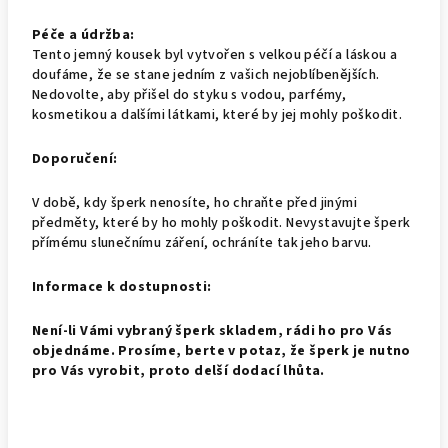
Péče a údržba:
Tento jemný kousek byl vytvořen s velkou péčí a láskou a
doufáme, že se stane jedním z vašich nejoblíbenějších.
Nedovolte, aby přišel do styku s vodou, parfémy,
kosmetikou a dalšími látkami, které by jej mohly poškodit.
Doporučení:
V době, kdy šperk nenosíte, ho chraňte před jinými
předměty, které by ho mohly poškodit. Nevystavujte šperk
přímému slunečnímu záření, ochráníte tak jeho barvu.
Informace k dostupnosti:
Není-li Vámi vybraný šperk skladem, rádi ho pro Vás
objednáme. Prosíme, berte v potaz, že šperk je nutno
pro Vás vyrobit, proto delší dodací lhůta.