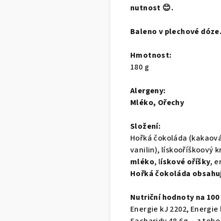
nutnost 😊.
Baleno v plechové dóze
Hmotnost:
180 g
Alergeny:
Mléko, Ořechy
Složení:
Hořká čokoláda (kakaová 
vanilin), lískooříškoový 
mléko
, l
ískové oříšky
, e
Hořká čokoláda obsahu
Nutriční hodnoty na 100 
Energie kJ 2202, Energie 