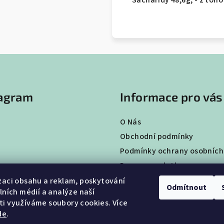
Sacharidy 48,6g, - z toho 
tagram
Informace pro vás
O Nás
Obchodní podmínky
Podmínky ochrany osobních
Doprava a platba
Vrácení a výměna zboží
zaci obsahu a reklam, poskytování
Odmítnout
álních médií a analýze naší
Hodnocení obchodu
i využíváme soubory cookies. Více
de
.
Sledovat na Instagramu