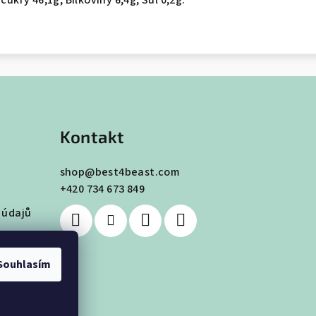
cukry 46,1g, Bílkoviny 6,4g, Sůl 0,2g.
Kontakt
shop
@
best4beast.com
+420 734 673 849
 údajů
Souhlasím