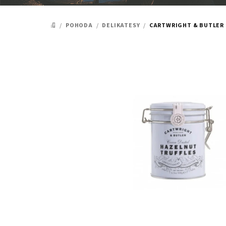
/
POHODA
/
DELIKATESY
/
CARTWRIGHT & BUTLER 
DOMŮ