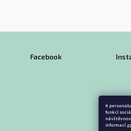
Z
á
Facebook
Ins
p
a
t
í
K personali
funkcí soci
návštěvnost
informací
z