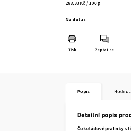
Měrná
288,33 Kč / 100 g
cena:
Na dotaz
Tisk
Zeptat se
Popis
Hodnoc
Detailní popis pro
Čokoládové pralinky s l