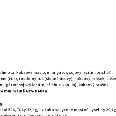
.
hmota, kakaové máslo, emulgátor, sójový lecitin, příchuť:
krém (cukr, rostlinný tuk (slunečnicový), kakaový prášek, suš
mulgátor: sójový lecitin, příchuť: vanilin), kakaový prášek.
je minimálně 62% kakaa.
g:
kcal 526, Tuky 32,4g, - z toho nasycené mastné kyseliny 20,1g