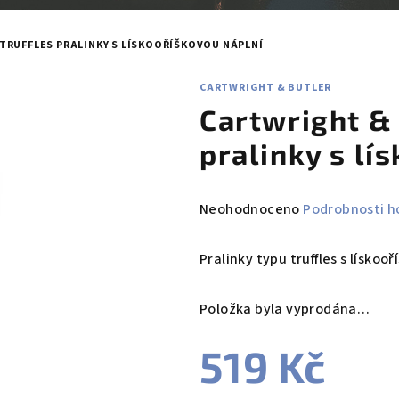
TRUFFLES PRALINKY S LÍSKOOŘÍŠKOVOU NÁPLNÍ
CARTWRIGHT & BUTLER
Cartwright & 
pralinky s lí
Průměrné
Neohodnoceno
Podrobnosti h
hodnocení
produktu
Pralinky typu truffles s lísko
je
0,0
Položka byla vyprodána…
z
5
519 Kč
hvězdiček.