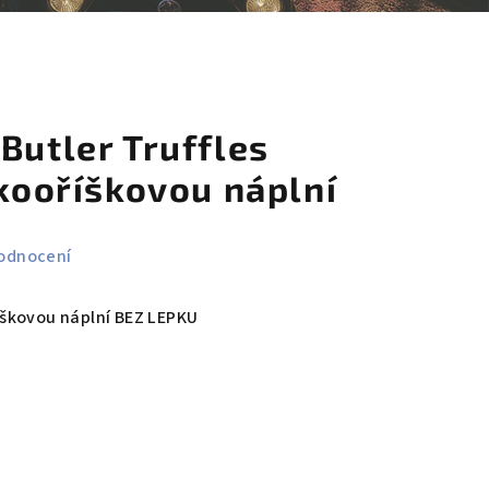
košík
Butler Truffles
skooříškovou náplní
odnocení
oříškovou náplní BEZ LEPKU