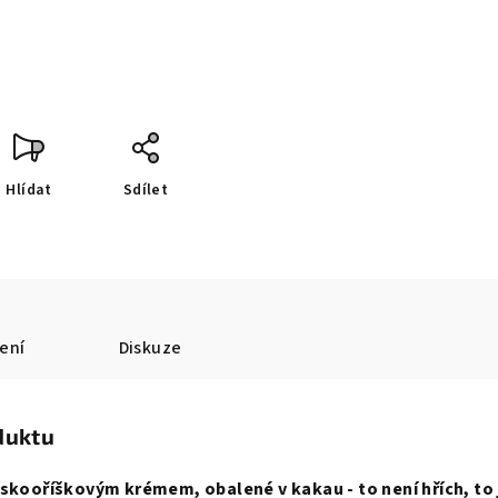
Hlídat
Sdílet
ení
Diskuze
duktu
ískooříškovým krémem, obalené v kakau - to není hřích, to 