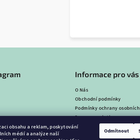
tagram
Informace pro vás
O Nás
Obchodní podmínky
Podmínky ochrany osobních
Doprava a platba
Vrácení a výměna zboží
zaci obsahu a reklam, poskytování
Odmítnout
álních médií a analýze naší
Hodnocení obchodu