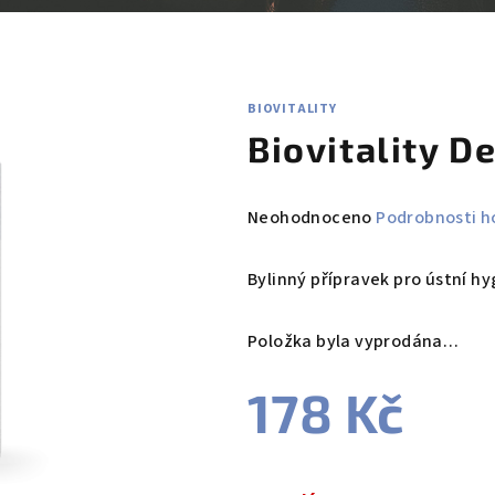
BIOVITALITY
Biovitality D
Průměrné
Neohodnoceno
Podrobnosti h
hodnocení
produktu
Bylinný přípravek pro ústní h
je
0,0
Položka byla vyprodána…
z
5
178 Kč
hvězdiček.
Měrná
cena: