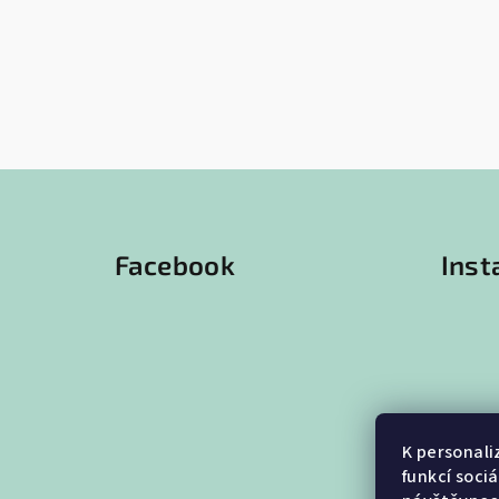
Z
á
Facebook
Ins
p
a
t
í
K personali
funkcí soci