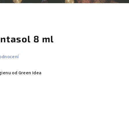
košík
entasol 8 ml
odnocení
ygienu od Green Idea