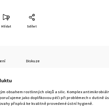
Hlídat
Sdílet
ení
Diskuze
duktu
kým obsahem rostlinných olejů a silic. Komplex antimikrobiál
poručujeme jako doplňkovou péči při problémech v dutině ús
ovahy přispívá ke kvalitně provedené ústní hygieně.