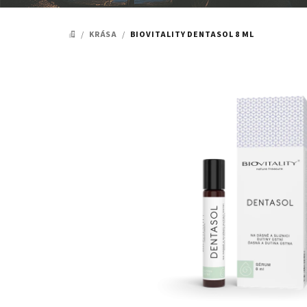
/
KRÁSA
/
BIOVITALITY DENTASOL 8 ML
DOMŮ