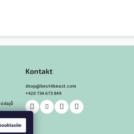
Kontakt
shop
@
best4beast.com
+420 734 673 849
 údajů
Souhlasím