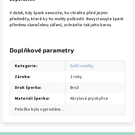
V době, kdy šperk nenosíte, ho chraňte před jinými
předměty, které by ho mohly poškodit. Nevystavujte šperk
přímému slunečnímu záření, ochráníte tak jeho barvu.
Doplňkové parametry
Kategorie
:
Další značky
Záruka
:
2 roky
Druh šperku
:
Brož
Materiál šperku
:
Akrylová pryskyřice
Položka byla vyprodána…