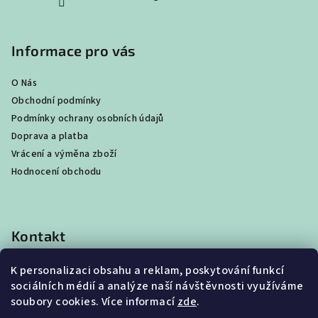
Informace pro vás
O Nás
Obchodní podmínky
Podmínky ochrany osobních údajů
Doprava a platba
Vrácení a výměna zboží
Hodnocení obchodu
Kontakt
shop
@
best4beast.com
K personalizaci obsahu a reklam, poskytování funkcí
+420 734 673 849
sociálních médií a analýze naší návštěvnosti využíváme
soubory cookies. Více informací
zde
.