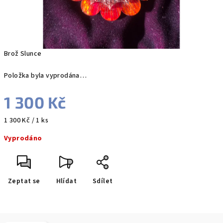
Brož Slunce
Položka byla vyprodána…
1 300 Kč
Měrná
1 300 Kč / 1 ks
cena:
Vyprodáno
Zeptat se
Hlídat
Sdílet