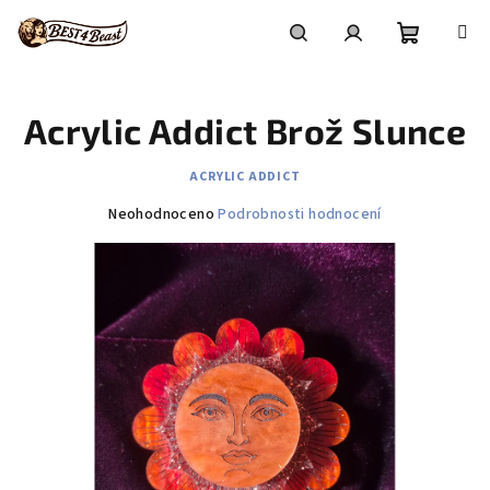
Přejít
na
obsah
Nákupní
Hledat
Přihlášení
Acrylic Addict Brož Slunce
košík
ACRYLIC ADDICT
Průměrné
Neohodnoceno
Podrobnosti hodnocení
hodnocení
produktu
je
0,0
z
5
hvězdiček.